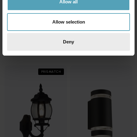
Allow all
Allow selection
SEARCHLIGHT
SEARCHLIGHT
Sheffield utelampa
Deny
Houston utelampa
869 kr
147 kr
Rek. 489 kr
PRISMATCH