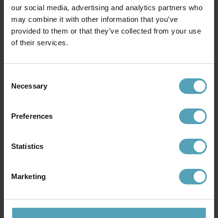
our social media, advertising and analytics partners who
may combine it with other information that you’ve
provided to them or that they’ve collected from your use
KONSTSMIDE
LAMPAN
of their services.
Napoli utelampa
Freja Duo utelampa
544 kr
239 kr
Rek. 819 kr
Rek. 299 kr
Consent
Necessary
Selection
Andra köpte även
Preferences
KAMPANJ
Statistics
Marketing