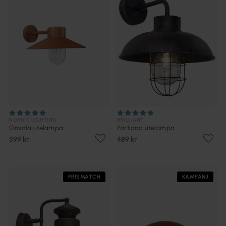
NORDIC LIGHTING
BRILLIANT
Onsala utelampa
Portland utelampa
599 kr
489 kr
PRISMATCH
KAMPANJ