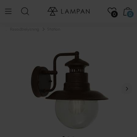
0
0
...
Fasadbelysning
Station