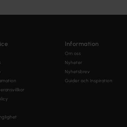
ice
Information
Om oss
s
Nyheter
o
Nyhetsbrev
lamation
Guider och Inspiration
eransvillkor
licy
änglighet