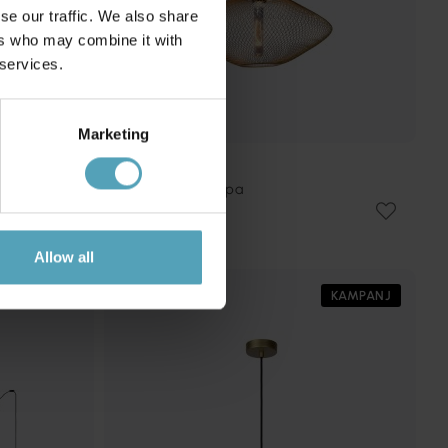
se our traffic. We also share
ers who may combine it with
 services.
Marketing
LUCIDE
Mesh Ø45 taklampa
399 kr
Rek. 1 059 kr
Allow all
KAMPANJ
KAMPANJ