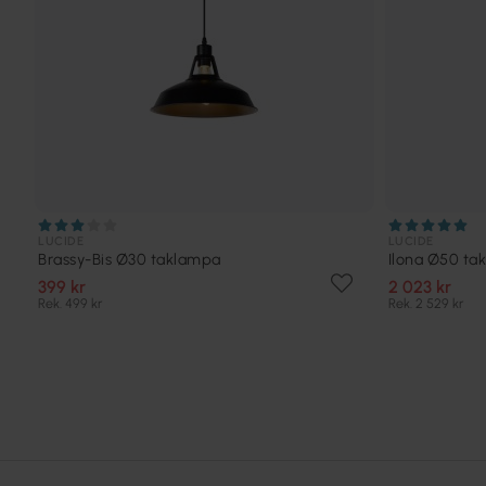
LUCIDE
LUCIDE
Brassy-Bis Ø30 taklampa
Ilona Ø50 ta
399 kr
2 023 kr
Rek. 499 kr
Rek. 2 529 kr