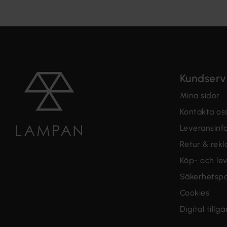
Kundserv
Mina sidor
Kontakta os
Leveransinf
Retur & rek
Köp- och lev
Säkerhetspo
Cookies
Digital tillg