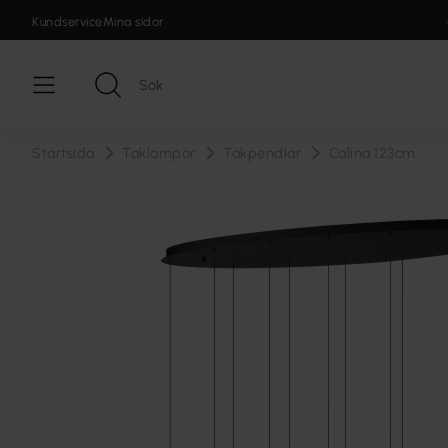
Kundservice
Mina sidor
Startsida
Taklampor
Takpendlar
Calina 123cm