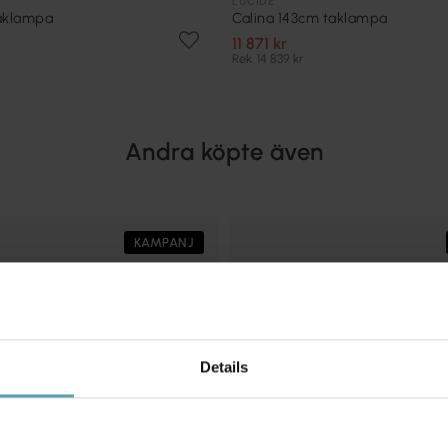
LUCIDE
taklampa
Calina 143cm taklampa
11 871 kr
Rek. 14 839 kr
Andra köpte även
KAMPANJ
Details