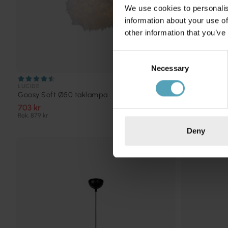
We use cookies to personalis
information about your use of
other information that you’ve
Consent
Necessary
Selection
LUCIDE
LUCIDE
Goosy Soft Ø50 taklampa
Extravaganz
703 kr
479 kr
Rek. 879 kr
Rek. 599 kr
Deny
KAMPANJ