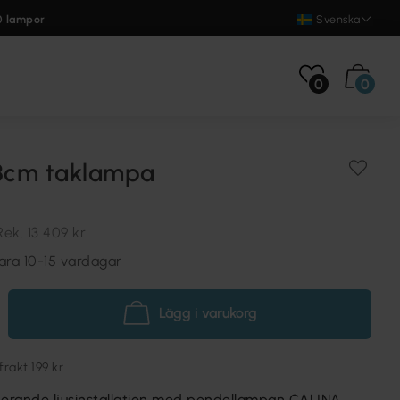
0 lampor
Svenska
0
0
23cm taklampa
Rek.
13 409 kr
ara 10-15 vardagar
Lägg i varukorg
akt 199 kr
erande ljusinstallation med pendellampan CALINA.