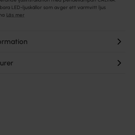
bara LED-ljuskällor som avger ett varmvitt ljus
na
Läs mer
ormation
turer