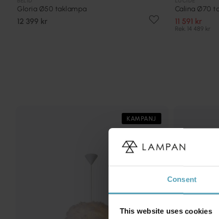
BELID
LUCIDE
Gloria Ø50 taklampa
Calina Ø70 
12 399 kr
11 591 kr
Rek. 14 489 kr
KAMPANJ
Consent
This website uses cookies