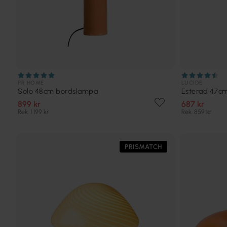
PR HOME
LUCIDE
Solo 48cm bordslampa
Esterad 47c
899 kr
687 kr
Rek. 1 199 kr
Rek. 859 kr
PRISMATCH