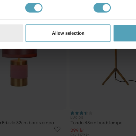
KAMPANJ
Allow selection
LUCIDE
 Frizzle 32cm bordslampa
Tondo 48cm bordslampa
299 kr
Rek. 1 179 kr