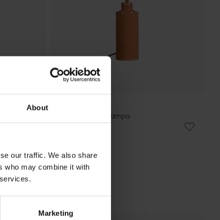
About
PR HOME
Solo 55cm bordslampa
787 kr
Rek. 1 049 kr
se our traffic. We also share
ers who may combine it with
 services.
Marketing