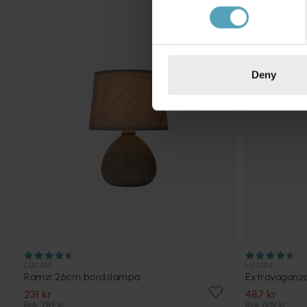
KAMPANJ
Deny
LUCIDE
LUCIDE
Ramzi 26cm bordslampa
Extravaganza
231 kr
487 kr
Rek. 289 kr
Rek. 609 kr