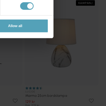
KAMPANJ
KAMPANJ
Allow all
LUCIDE
Marmo 25cm bordslampa
129 kr
Rek. 209 kr