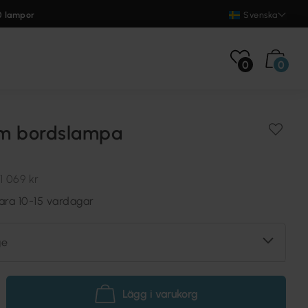
0 lampor
Svenska
0
0
m bordslampa
1 069 kr
ara 10-15 vardagar
ge
Lägg i varukorg