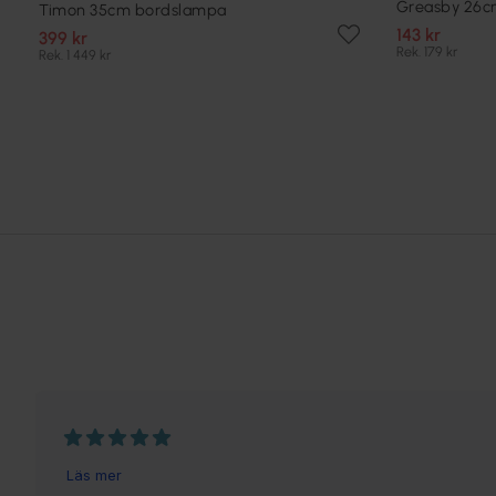
Greasby 26c
Timon 35cm bordslampa
143 kr
399 kr
Rek. 179 kr
Rek. 1 449 kr