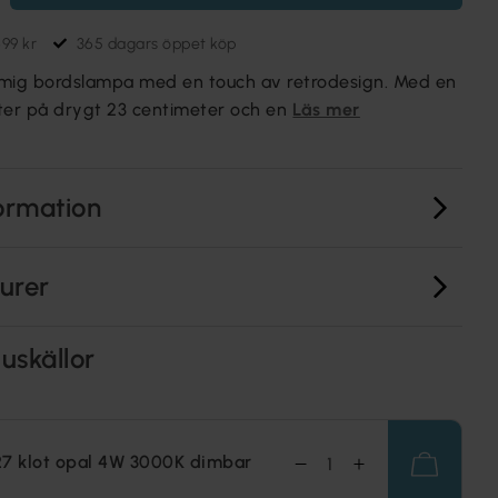
699 kr
365 dagars öppet köp
rmig bordslampa med en touch av retrodesign. Med en
er på drygt 23 centimeter och en
Läs mer
ormation
turer
uskällor
7 klot opal 4W 3000K dimbar