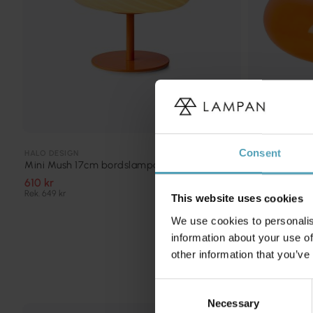
Consent
HALO DESIGN
LUCIDE
Mini Mush 17cm bordslampa
Sentino 10c
610 kr
871 kr
Rek. 649 kr
Rek. 1 089 kr
This website uses cookies
We use cookies to personalis
information about your use of
other information that you’ve
Consent
Necessary
Selection