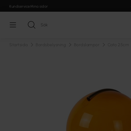
Kundservice
Mina sidor
Startsida
Bordsbelysning
Bordslampor
Cato 25cm