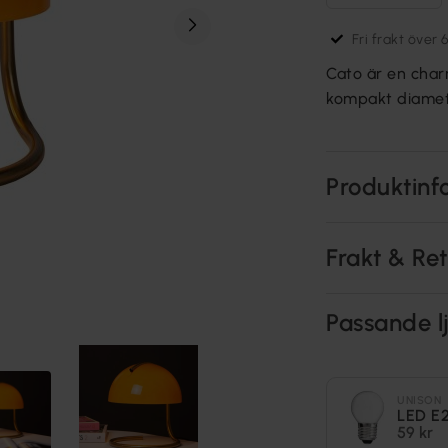
Fri frakt över 
Cato är en cha
kompakt diamet
Produktinf
Frakt & Re
Passande lj
UNISON
LED E2
59 kr