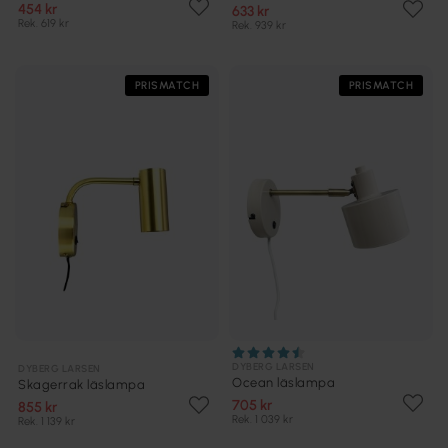
454 kr
633 kr
Rek. 619 kr
Rek. 939 kr
PRISMATCH
PRISMATCH
DYBERG LARSEN
DYBERG LARSEN
Ocean läslampa
Skagerrak läslampa
705 kr
855 kr
Rek. 1 039 kr
Rek. 1 139 kr