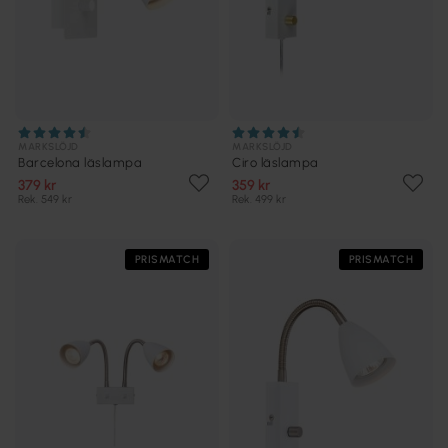
MARKSLÖJD
MARKSLÖJD
Barcelona läslampa
Ciro läslampa
379 kr
359 kr
Rek. 549 kr
Rek. 499 kr
PRISMATCH
PRISMATCH