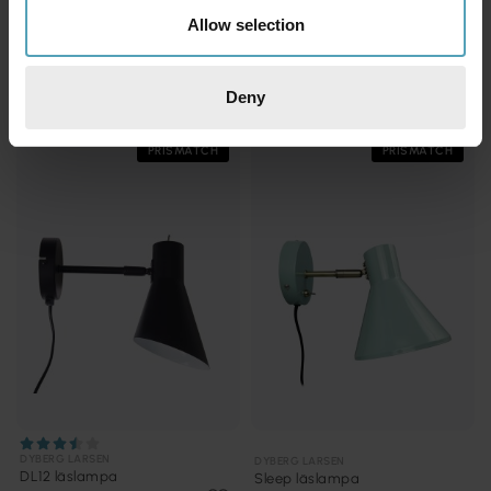
Allow selection
DYBERG LARSEN
DYBERG LARSEN
DL12 läslampa
Ocean läslampa
491 kr
868 kr
Rek. 729 kr
Rek. 1 039 kr
Deny
PRISMATCH
PRISMATCH
DYBERG LARSEN
DYBERG LARSEN
DL12 läslampa
Sleep läslampa