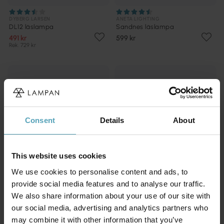
DYBERG LARSEN
ANETA LIGHTING
DL12 läslampa
Sandnes läslampa
491 kr
599 kr
Rek. 729 kr
Consent
Details
About
This website uses cookies
We use cookies to personalise content and ads, to
provide social media features and to analyse our traffic.
We also share information about your use of our site with
our social media, advertising and analytics partners who
ANETA LIGHTING
ARMATURHANTVERK
may combine it with other information that you’ve
Eketorp läslampa
Tanum läslampa