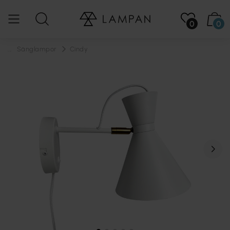
0
0
...
Sänglampor
Cindy