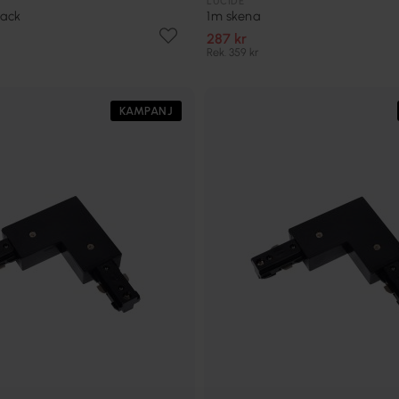
LUCIDE
rack
1m skena
287 kr
Rek. 359 kr
KAMPANJ