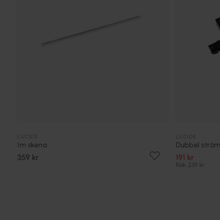
LUCIDE
LUCIDE
1m skena
Dubbel strömt
359 kr
191 kr
Rek. 239 kr