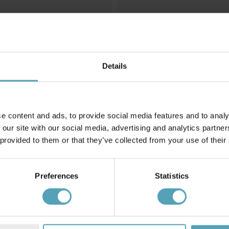
LUCIDE
höger)
L-koppling (vänster)
135 kr
Rek. 169 kr
Details
Andra köpte även
e content and ads, to provide social media features and to analy
 our site with our social media, advertising and analytics partn
 provided to them or that they’ve collected from your use of their
KAMPANJ
Preferences
Statistics