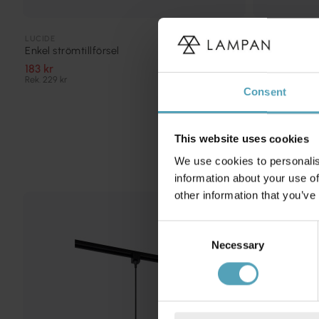
LUCIDE
LUCIDE
Enkel strömtillförsel
L-koppling (
183 kr
135 kr
Rek. 229 kr
Rek. 169 kr
Consent
This website uses cookies
We use cookies to personalis
information about your use of
other information that you’ve
KAMPANJ
Consent
Necessary
Selection