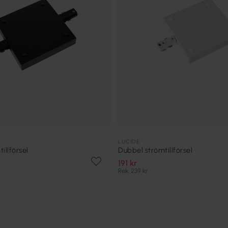
LUCIDE
illförsel
Dubbel strömtillförsel
191 kr
Rek. 239 kr