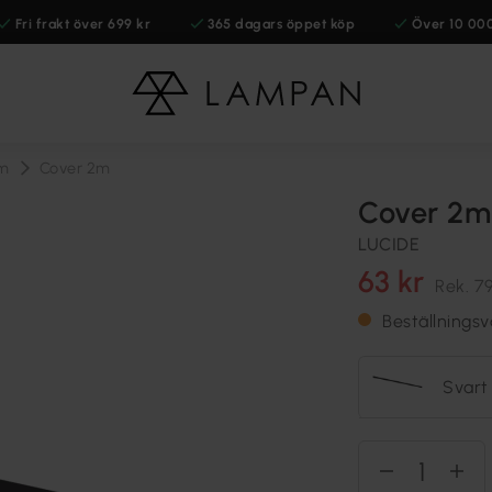
Fri frakt över 699 kr
365 dagars öppet köp
Över 10 00
em
Cover 2m
Cover 2m
LUCIDE
63 kr
Rek.
79
Beställningsv
Svart