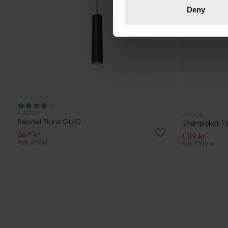
Deny
LUCIDE
LUCIDE
Pendel Floris GU10
Startpaket T
367 kr
1 119 kr
Rek. 459 kr
Rek. 1 399 kr