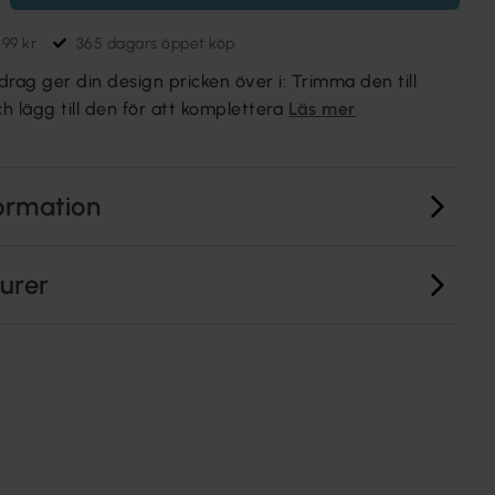
699 kr
365 dagars öppet köp
rag ger din design pricken över i: Trimma den till
 lägg till den för att komplettera
Läs mer
ormation
turer