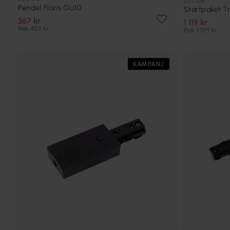
LUCIDE
Pendel Floris GU10
Startpaket T
367 kr
1 119 kr
Rek. 459 kr
Rek. 1 399 kr
KAMPANJ