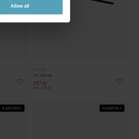
Allow all
LUCIDE
1m skena
287 kr
Rek. 359 kr
KAMPANJ
KAMPANJ