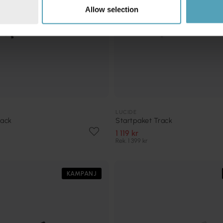
Allow selection
LUCIDE
rack
Startpaket Track
1 119 kr
Rek. 1 399 kr
KAMPANJ