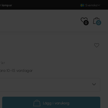
0 lampor
Svenska
0
0
 kr
ara 10-15 vardagar
Lägg i varukorg