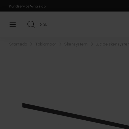
Kundservice
Mina sidor
Startsida
Taklampor
Skensystem
Lucide skensyst