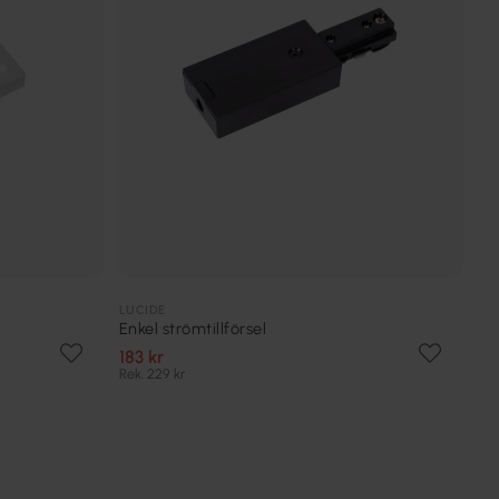
LUCIDE
Enkel strömtillförsel
183 kr
Rek. 229 kr