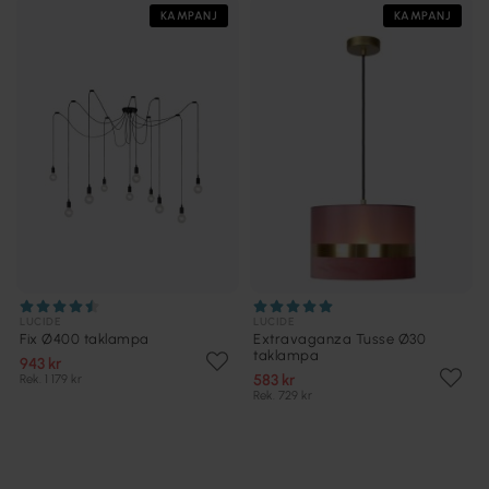
KAMPANJ
KAMPANJ
LUCIDE
LUCIDE
Fix Ø400 taklampa
Extravaganza Tusse Ø30
taklampa
943 kr
583 kr
Rek. 1 179 kr
Rek. 729 kr