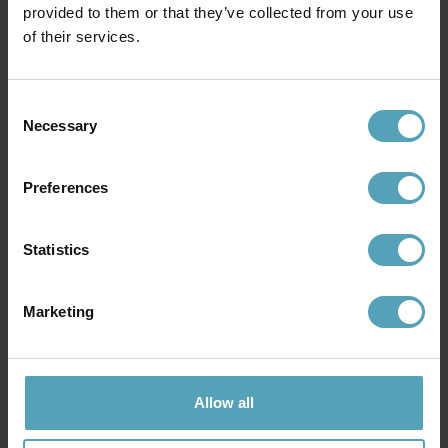
Rek. 1 669 kr
Rek. 479 kr
provided to them or that they’ve collected from your use
of their services.
Andra köpte även
Consent
Necessary
Selection
KAMPANJ
KAMPANJ
Preferences
Statistics
Marketing
Allow all
LUCIDE
LUCIDE