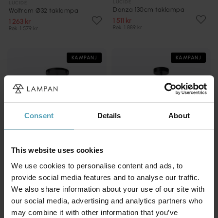
LUCIDE
LUCIDE
Danza 130cm taklampa
Wolfram Ø32 taklampa
1 511 kr
1 263 kr
Rek. 1 889 kr
Rek. 1 579 kr
KAMPANJ
KAMPANJ
Consent
Details
About
This website uses cookies
We use cookies to personalise content and ads, to
provide social media features and to analyse our traffic.
We also share information about your use of our site with
LUCIDE
LUCIDE
our social media, advertising and analytics partners who
Danza Ø50 taklampa
Danza Ø25 taklampa
may combine it with other information that you’ve
1 335 kr
383 kr