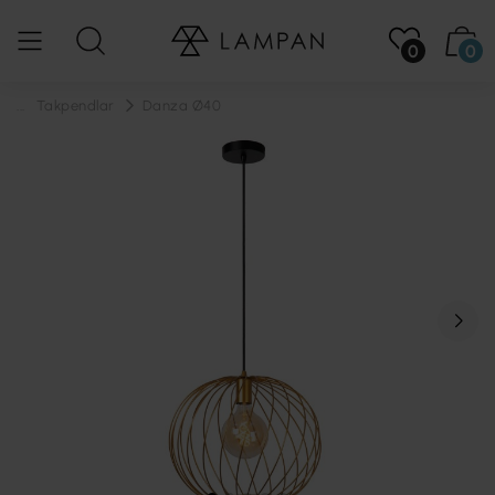
0
0
...
Takpendlar
Danza Ø40