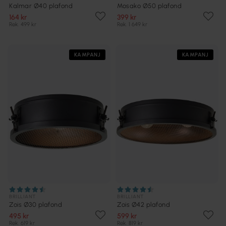
Kalmar Ø40 plafond
Mosako Ø50 plafond
164 kr
399 kr
Rek. 499 kr
Rek. 1 649 kr
KAMPANJ
KAMPANJ
BRILLIANT
BRILLIANT
Zois Ø30 plafond
Zois Ø42 plafond
495 kr
599 kr
Rek. 619 kr
Rek. 819 kr