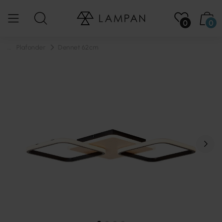
0
0
...
Plafonder
Dennet 62cm