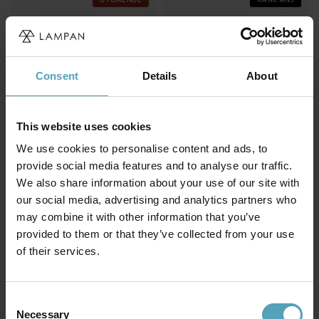
Consent
Details
About
This website uses cookies
We use cookies to personalise content and ads, to
provide social media features and to analyse our traffic.
We also share information about your use of our site with
our social media, advertising and analytics partners who
ARMATURHANTVERK
LUCIDE
Mora Ø25 plafond
Sharan Ø38 plafond
may combine it with other information that you’ve
299 kr
599 kr
provided to them or that they’ve collected from your use
Rek. 1 199 kr
Rek. 1 639 kr
of their services.
Consent
Andra köpte även
Necessary
Selection