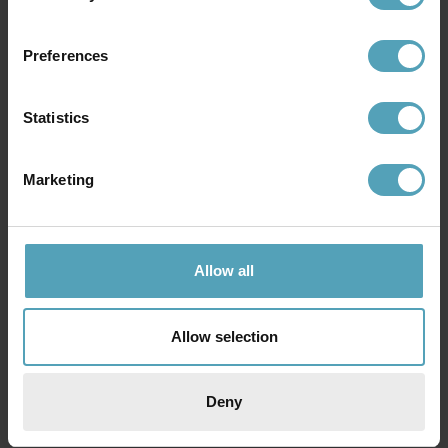
KAMPANJ
KAMPANJ
Preferences
Statistics
Marketing
Allow all
BRILLIANT
BRILLIANT
Allow selection
Kalmar Ø40 plafond
Mosako Ø50 plafond
164 kr
399 kr
Rek. 499 kr
Rek. 1 649 kr
Deny
KAMPANJ
KAMPANJ