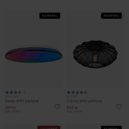
KAMPANJ
KAMPANJ
BRILLIANT
LUCIDE
Heida Ø40 plafond
Corina Ø40 plafond
399 kr
895 kr
Rek. 879 kr
Rek. 1 119 kr
UTGÅENDE
KAMPANJ