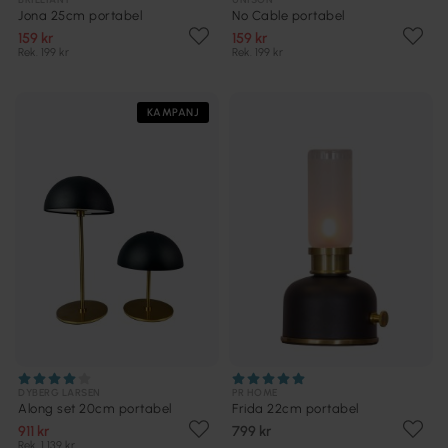
Jona 25cm portabel
No Cable portabel
159 kr
159 kr
Rek. 199 kr
Rek. 199 kr
KAMPANJ
DYBERG LARSEN
PR HOME
Along set 20cm portabel
Frida 22cm portabel
911 kr
799 kr
Rek. 1 139 kr