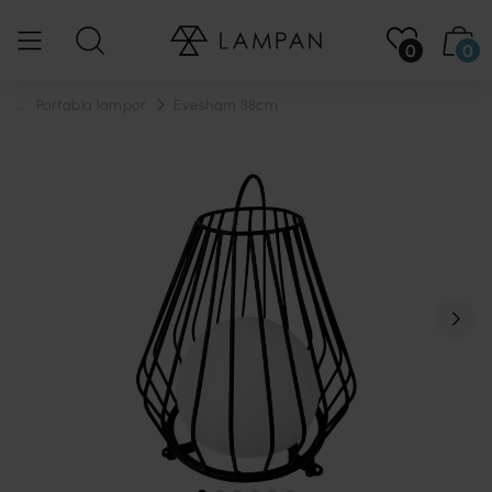
0
0
...
Portabla lampor
Evesham 38cm