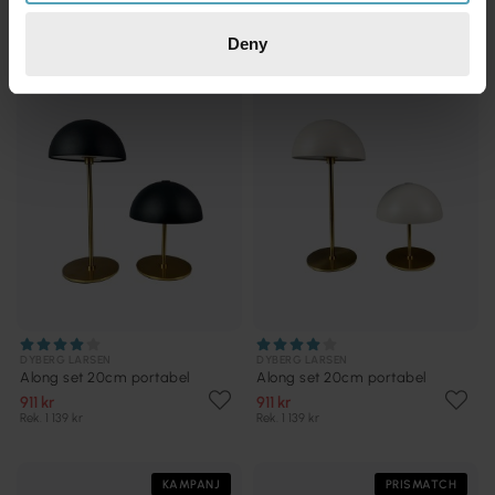
Deny
KAMPANJ
KAMPANJ
DYBERG LARSEN
DYBERG LARSEN
Along set 20cm portabel
Along set 20cm portabel
911 kr
911 kr
Rek. 1 139 kr
Rek. 1 139 kr
KAMPANJ
PRISMATCH