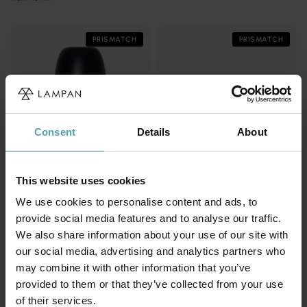
PRISMATCH
PRISMATCH
Consent
Details
About
This website uses cookies
We use cookies to personalise content and ads, to
provide social media features and to analyse our traffic.
STAR TRADING
DYBERG LARSEN
We also share information about your use of our site with
Ronda 35cm portabel
Stockholm 30cm portabel
our social media, advertising and analytics partners who
387 kr
758 kr
may combine it with other information that you’ve
Rek. 629 kr
Rek. 1 149 kr
provided to them or that they’ve collected from your use
of their services.