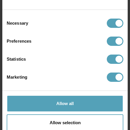
Andra köpte även
Consent
Necessary
Selection
KAMPANJ
PRISMATCH
Preferences
Statistics
Marketing
Allow all
DYBERG LARSEN
DYBERG LARSEN
Stockholm 30cm portabel
Stockholm 30cm portabel
599 kr
998 kr
Allow selection
Rek. 1 149 kr
Rek. 1 259 kr