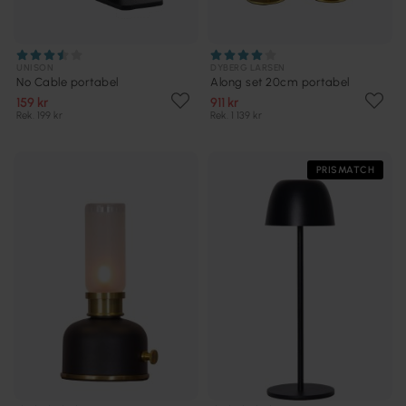
UNISON
DYBERG LARSEN
No Cable portabel
Along set 20cm portabel
159 kr
911 kr
Rek. 199 kr
Rek. 1 139 kr
PRISMATCH