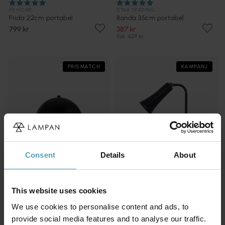
PR HOME
STAR TRADING
Frida 22cm portabel
Ronda 35cm portabel
799 kr
387 kr
Rek. 629 kr
PRISMATCH
KAMPANJ
Consent
Details
About
This website uses cookies
We use cookies to personalise content and ads, to
DYBERG LARSEN
STAR TRADING
Stockholm 30cm portabel
Functional 38cm portabel
provide social media features and to analyse our traffic.