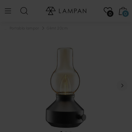
0
0
...
Portabla lampor
Glimt 20cm