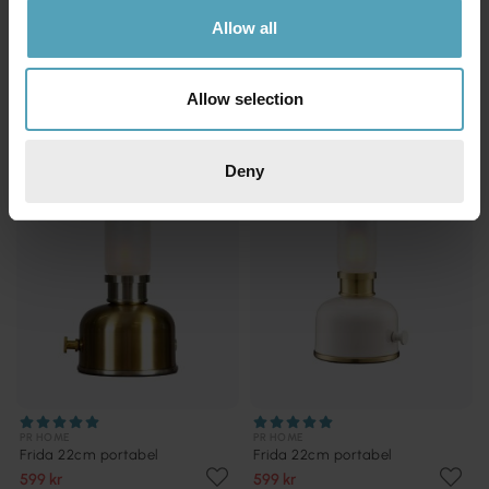
PR HOME
PR HOME
Glimt 20cm portabel
Glimt 20cm portabel
Allow all
365 kr
499 kr
Rek. 799 kr
Rek. 799 kr
Allow selection
KAMPANJ
KAMPANJ
Deny
PR HOME
PR HOME
Frida 22cm portabel
Frida 22cm portabel
599 kr
599 kr