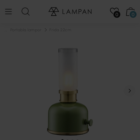
0
0
...
Portabla lampor
Frida 22cm