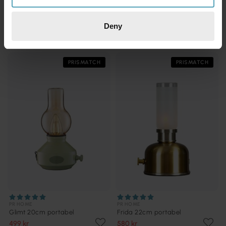
PR HOME
PR HOME
Glimt 20cm portabel
Glimt 20cm portabel
365 kr
365 kr
Deny
Rek. 799 kr
Rek. 799 kr
PRISMATCH
PRISMATCH
PR HOME
PR HOME
Glimt 20cm portabel
Frida 22cm portabel
499 kr
580 kr