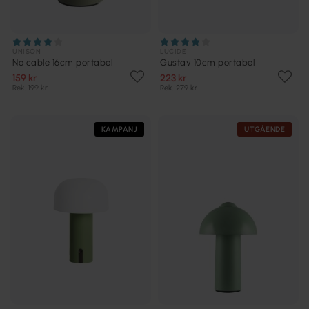
UNISON
LUCIDE
No cable 16cm portabel
Gustav 10cm portabel
159 kr
223 kr
Rek. 199 kr
Rek. 279 kr
KAMPANJ
UTGÅENDE