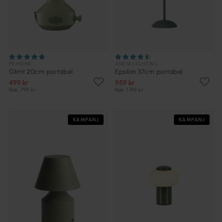
PR HOME
ANETA LIGHTING
Glimt 20cm portabel
Epsilon 37cm portabel
499 kr
959 kr
Rek. 799 kr
Rek. 1 199 kr
KAMPANJ
KAMPANJ