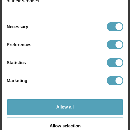
of their services.
879 kr
1 150 kr
Rek. 1 099 kr
Rek. 1 499 kr
Consent
Necessary
Selection
Andra köpte även
Preferences
PRISMATCH
PRISMATCH
Statistics
Marketing
Allow all
Allow selection