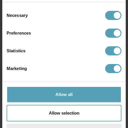
164 kr
495 kr
Rek. 499 kr
Rek. 619 kr
Consent
Necessary
Selection
KAMPANJ
KAMPANJ
Preferences
Statistics
Marketing
Allow all
BRILLIANT
BRILLIANT
Mosako Ø50 plafond
Filiz Ø50 plafond
Allow selection
399 kr
450 kr
Rek. 1 649 kr
Rek. 1 099 kr