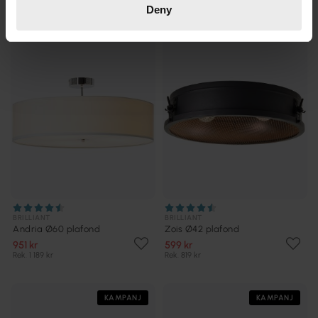
Deny
KAMPANJ
KAMPANJ
BRILLIANT
BRILLIANT
Andria Ø60 plafond
Zois Ø42 plafond
951 kr
599 kr
Rek. 1 189 kr
Rek. 819 kr
KAMPANJ
KAMPANJ