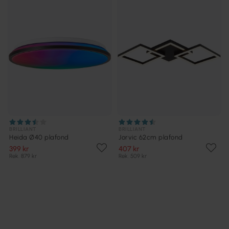
BRILLIANT
BRILLIANT
Heida Ø40 plafond
Jorvic 62cm plafond
399 kr
407 kr
Rek. 879 kr
Rek. 509 kr