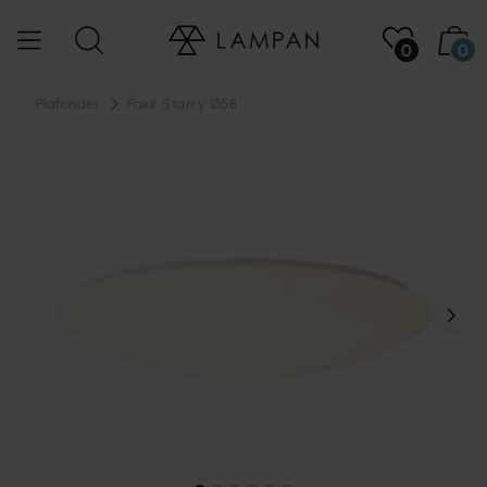
0
0
...
Plafonder
Fakir Starry Ø58