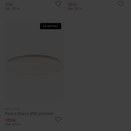
111 kr
151 kr
Rek. 139 kr
Rek. 189 kr
KAMPANJ
BRILLIANT
Farica Starry Ø50 plafond
383 kr
Rek. 479 kr