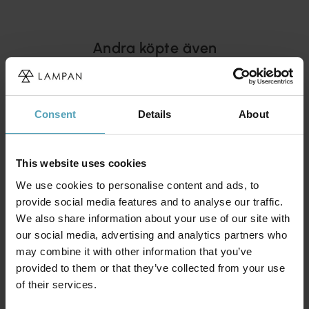
Andra köpte även
KAMPANJ
KAMPANJ
Consent
Details
About
This website uses cookies
We use cookies to personalise content and ads, to
provide social media features and to analyse our traffic.
We also share information about your use of our site with
our social media, advertising and analytics partners who
may combine it with other information that you’ve
provided to them or that they’ve collected from your use
of their services.
BRILLIANT
BRILLIANT
Kalmar Ø40 plafond
Zois Ø30 plafond