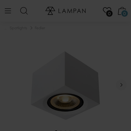
0
0
...
Spotlights
Fedler