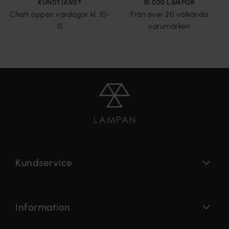
KUNDTJÄNST
10 000 LAMPOR
Chatt öppen vardagar kl. 10-
Från över 20 välkända
15
varumärken
Kundservice
Information