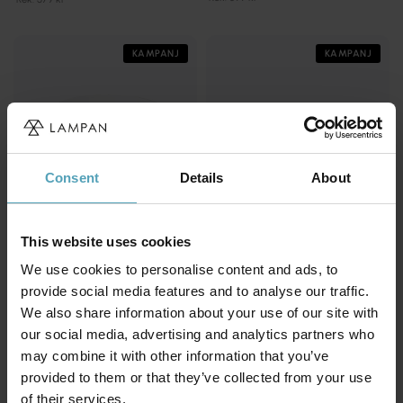
KAMPANJ
KAMPANJ
Consent
Details
About
This website uses cookies
We use cookies to personalise content and ads, to
provide social media features and to analyse our traffic.
BY RYDÉNS
NORDIC LIGHTING
We also share information about your use of our site with
Aurora 5 spotlight
Crux 2 spotlight
our social media, advertising and analytics partners who
699 kr
299 kr
Rek. 1 199 kr
may combine it with other information that you’ve
Rek. 399 kr
provided to them or that they’ve collected from your use
of their services.