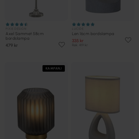
PIXIE DESIGN
LUCIDE
Axel Sammet 58cm
Len 16cm bordslampa
bordslampa
335 kr
479 kr
Rek. 419 kr
KAMPANJ