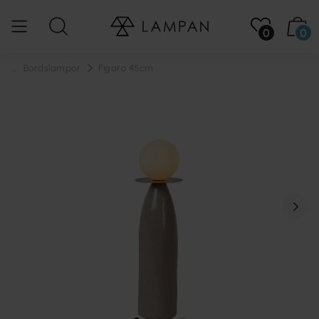
0
0
...
Bordslampor
Figaro 45cm