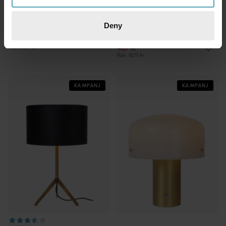
LUCIDE
LUCIDE
Deny
Ramzi 26cm bordslampa
Extravaganza Frizzle 32cm
bordslampa
231 kr
487 kr
Rek. 289 kr
Rek. 609 kr
KAMPANJ
KAMPANJ