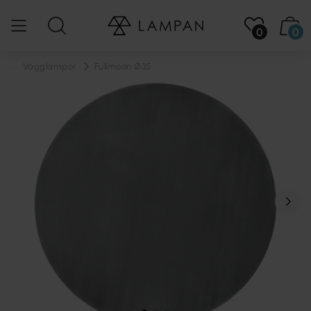
0
0
...
Vägglampor
Fullmoon Ø35