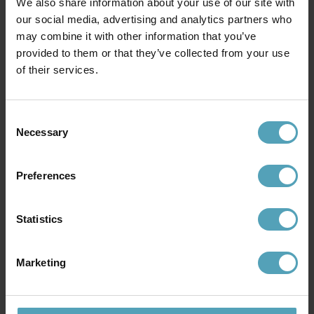
We also share information about your use of our site with
our social media, advertising and analytics partners who
may combine it with other information that you’ve
provided to them or that they’ve collected from your use
PR HOME
PR HOME
of their services.
Axel 25cm vägglampa
August 25cm vägglampa
827 kr
899 kr
Rek. 1 299 kr
Rek. 1 499 kr
Consent
Necessary
Selection
PRISMATCH
PRISMATCH
Preferences
Statistics
Marketing