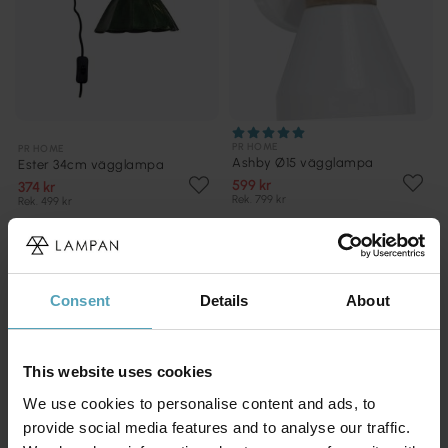
PR HOME
PR HOME
Ashby Ø15 vägglampa
Ester 34cm vägglampa
599 kr
374 kr
Rek. 799 kr
Rek. 499 kr
PRISMATCH
PRISMATCH
Consent
Details
About
This website uses cookies
We use cookies to personalise content and ads, to
provide social media features and to analyse our traffic.