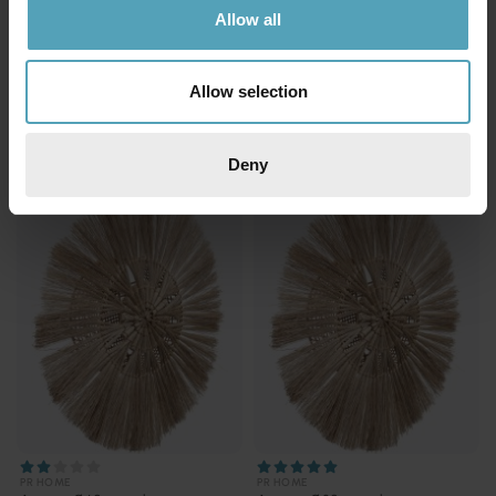
Allow all
PR HOME
PR HOME
Solo 23cm vägglampa
Ribble Ø35 vägglampa
435 kr
843 kr
Allow selection
Rek. 599 kr
Rek. 1 499 kr
Deny
PRISMATCH
PRISMATCH
PR HOME
PR HOME