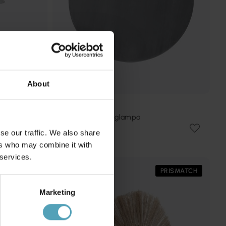
About
PR HOME
Fullmoon Ø35 vägglampa
519 kr
se our traffic. We also share
Rek. 899 kr
ers who may combine it with
 services.
PRISMATCH
PRISMATCH
Marketing