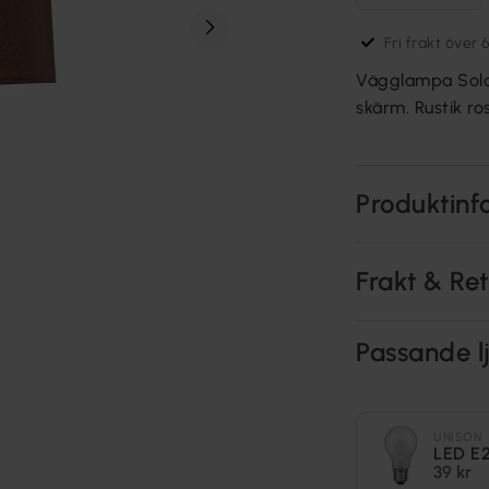
Fri frakt över 
Vägglampa Solo 
skärm. Rustik ro
Produktinf
Frakt & Re
Passande lj
UNISON
LED E
39 kr