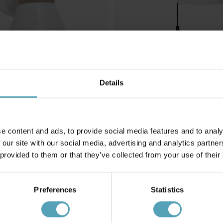
Details
PR HOME
ägglampa
Axel 25cm vägglampa
827 kr
e content and ads, to provide social media features and to analy
Rek. 1 299 kr
 our site with our social media, advertising and analytics partn
 provided to them or that they’ve collected from your use of their
PRISMATCH
Preferences
Statistics