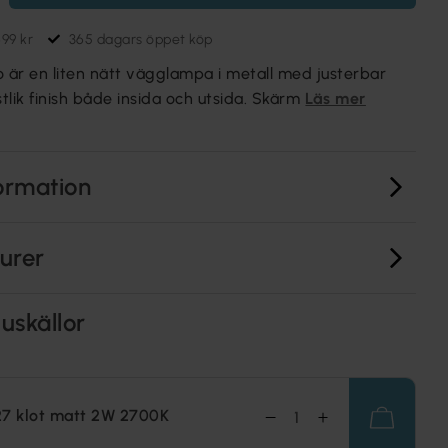
699 kr
365 dagars öppet köp
är en liten nätt vägglampa i metall med justerbar
stlik finish både insida och utsida. Skärm
Läs mer
ormation
turer
uskällor
27 klot matt 2W 2700K