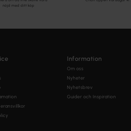
nöjd med ditt köp
ice
Information
Om oss
s
Nyheter
o
Nyhetsbrev
lamation
Guider och Inspiration
eransvillkor
licy