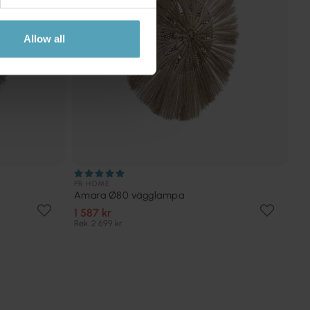
Allow all
PR HOME
Amara Ø80 vägglampa
1 587 kr
Rek. 2 699 kr