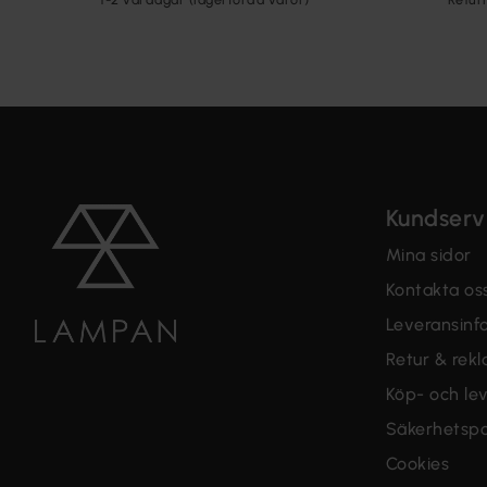
Kundserv
Mina sidor
Kontakta os
Leveransinf
Retur & rek
Köp- och lev
Säkerhetspo
Cookies