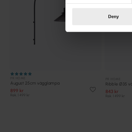
Deny
PR HOME
PR HOME
August 25cm vägglampa
Ribble Ø35 
899 kr
843 kr
Rek. 1 499 kr
Rek. 1 499 kr