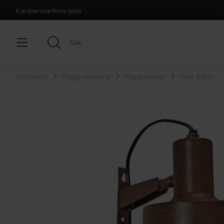
Kundservice
Mina sidor
Startsida
Väggbelysning
Vägglampor
Solo 23cm