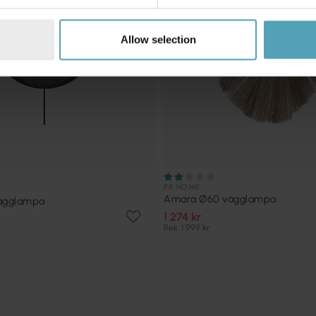
Allow selection
PR HOME
Amara Ø60 vägglampa
vägglampa
1 274 kr
Rek. 1 999 kr