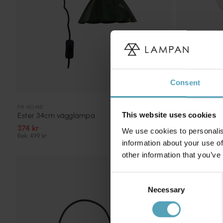
Consent
PR HOME
PR HOME
Ashby Ø15 v
This website uses cookies
Ester 34cm vägglampa
599 kr
374 kr
We use cookies to personalis
Rek. 799 kr
Rek. 499 kr
information about your use of
other information that you’ve
PRISMATCH
Consent
Necessary
Selection