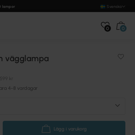
0 lampor
Svenska
0
0
m vägglampa
599 kr
vara 4-8 vardagar
Lägg i varukorg