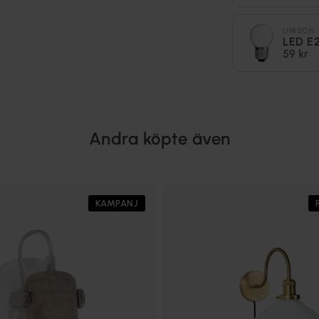
UNISON
LED E2
59 kr
Andra köpte även
KAMPANJ