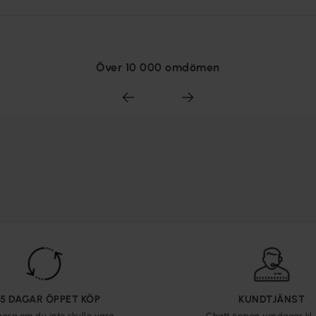
Över 10 000 omdömen
65 DAGAR ÖPPET KÖP
KUNDTJÄNST
nera om du inte skulle vara
Chatt öppen vardagar kl. 