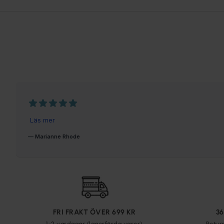
FRI FRAKT ÖVER 699 KR
3
1-2 vardagar (lagerförda varor)
Retur