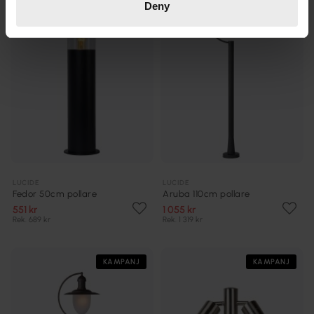
Deny
LUCIDE
LUCIDE
Fedor 50cm pollare
Aruba 110cm pollare
551 kr
1 055 kr
Rek. 689 kr
Rek. 1 319 kr
KAMPANJ
KAMPANJ