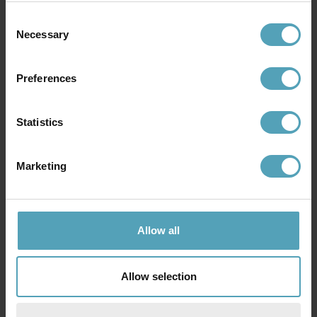
Consent
KAMPANJ
KAMPANJ
Necessary
Selection
Preferences
Statistics
Marketing
LUCIDE
LUCIDE
Allow all
Dingo-LED 70cm pollare
Texas 40cm pollare
711 kr
1 191 kr
Rek. 889 kr
Rek. 1 489 kr
Allow selection
KAMPANJ
KAMPANJ