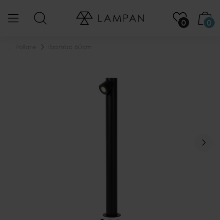
0
0
...
Pollare
Ibamba 60cm