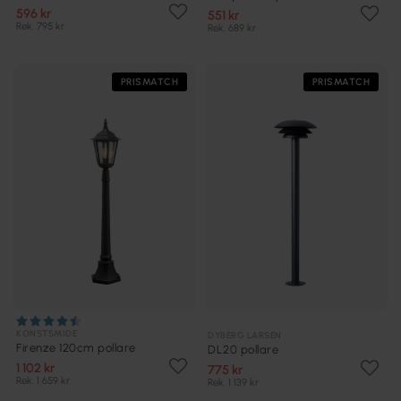
596 kr
551 kr
Rek. 795 kr
Rek. 689 kr
PRISMATCH
PRISMATCH
KONSTSMIDE
DYBERG LARSEN
Firenze 120cm pollare
DL20 pollare
1 102 kr
775 kr
Rek. 1 659 kr
Rek. 1 139 kr