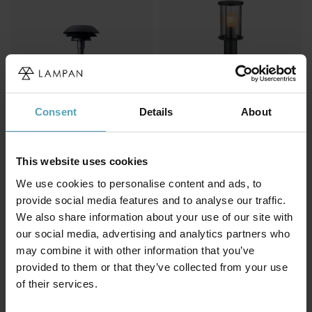
Consent
Details
About
This website uses cookies
We use cookies to personalise content and ads, to
DYBERG LARSEN
GLOBO LIGHTING
DL31 pollare
Gracey 100cm pollare
provide social media features and to analyse our traffic.
1 167 kr
890 kr
We also share information about your use of our site with
Rek. 1 459 kr
Rek. 1 379 kr
our social media, advertising and analytics partners who
may combine it with other information that you’ve
provided to them or that they’ve collected from your use
of their services.
Andra köpte även