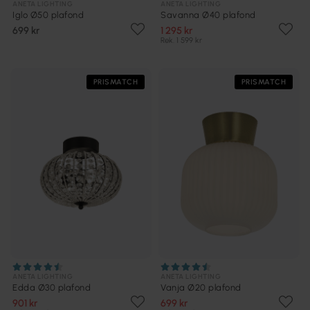
ANETA LIGHTING
ANETA LIGHTING
Iglo Ø50 plafond
Savanna Ø40 plafond
699 kr
1 295 kr
Rek. 1 599 kr
PRISMATCH
PRISMATCH
ANETA LIGHTING
ANETA LIGHTING
Edda Ø30 plafond
Vanja Ø20 plafond
901 kr
699 kr