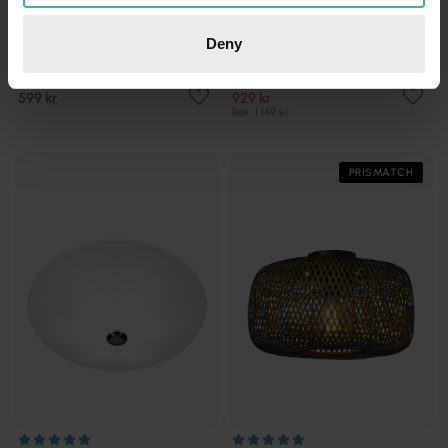
Deny
ANETA LIGHTING
ANETA LIGHTING
Kompass Ø42 plafond
Vanja Ø20 plafond
599 kr
929 kr
Rek. 1 149 kr
PRISMATCH