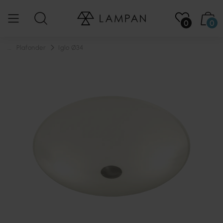
0
0
...
Plafonder
Iglo Ø34