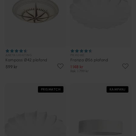
ANETA LIGHTING
PR HOME
Kompass Ø42 plafond
Franza Ø56 plafond
599 kr
1 148 kr
Rek. 1 799 kr
PRISMATCH
KAMPANJ