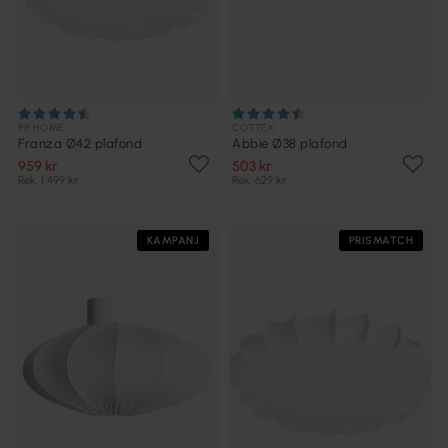
PR HOME
COTTEX
Franza Ø42 plafond
Abbie Ø38 plafond
959 kr
503 kr
Rek. 1 499 kr
Rek. 629 kr
KAMPANJ
PRISMATCH