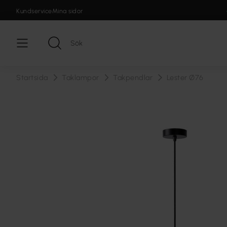
Kundservice
Mina sidor
Startsida
Taklampor
Takpendlar
Lester Ø76