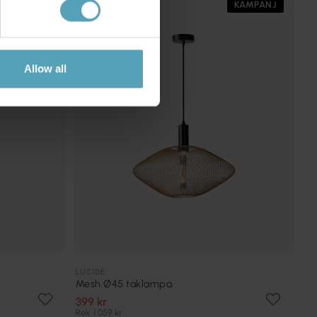
KAMPANJ
KAMPANJ
Allow all
LUCIDE
Mesh Ø45 taklampa
399 kr
Rek. 1 059 kr