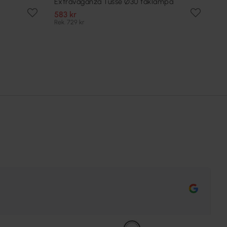
Extravaganza Tusse Ø30 taklampa
583 kr
Rek. 729 kr