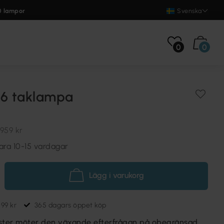
0 lampor
Svenska
0
0
76 taklampa
959 kr
ara 10-15 vardagar
Lägg i varukorg
699 kr
365 dagars öppet köp
ter möter den växande efterfrågan på obegränsad