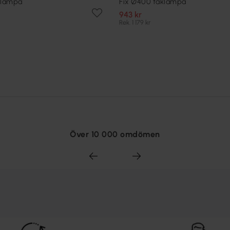
klampa
Fix Ø400 taklampa
943 kr
Rek. 1 179 kr
Över 10 000 omdömen