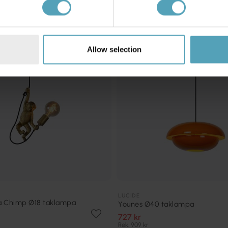
KAMPANJ
Allow selection
LUCIDE
a Chimp Ø18 taklampa
Younes Ø40 taklampa
727 kr
Rek. 909 kr