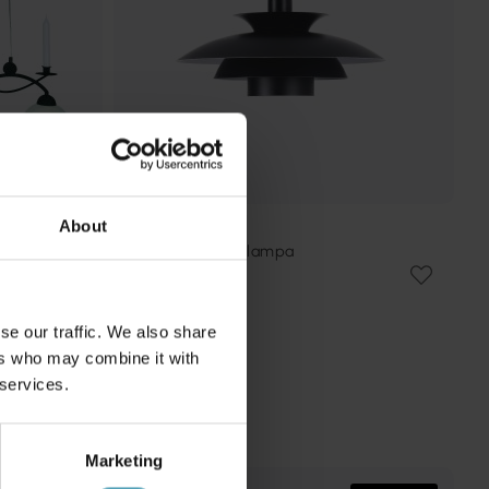
About
NORDIC LIGHTING
Stealth 2 Ø50 taklampa
1 349 kr
Rek. 1 799 kr
se our traffic. We also share
ers who may combine it with
 services.
Marketing