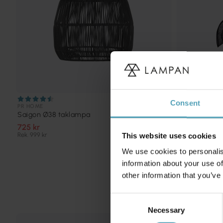
Consent
PR HOME
MARKSLÖJD
Saigon Ø38 taklampa
Styrka Ø75 
725 kr
2 449 kr
Rek. 999 kr
Rek. 3 499 kr
This website uses cookies
We use cookies to personalis
information about your use of
other information that you’ve
Consent
Necessary
Selection