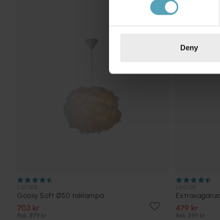
KAMPANJ
Deny
LUCIDE
LUCIDE
Goosy Soft Ø50 taklampa
Extravaganz
703 kr
479 kr
Rek. 879 kr
Rek. 599 kr