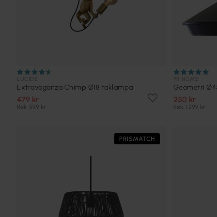
LUCIDE
PR HOME
Extravaganza Chimp Ø18 taklampa
Geometri Ø4
479 kr
250 kr
Rek. 599 kr
Rek. 1 299 kr
PRISMATCH