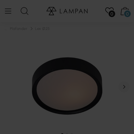
0
0
...
Plafonder
Lex Ø25