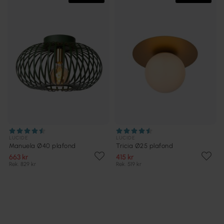
LUCIDE
LUCIDE
Manuela Ø40 plafond
Tricia Ø25 plafond
663 kr
415 kr
Rek. 829 kr
Rek. 519 kr