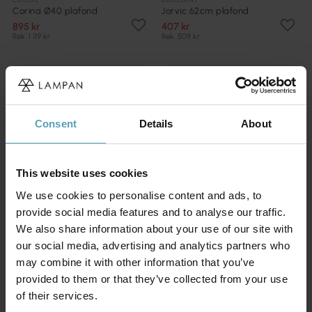
Corina Ø40 plafond
Jorvic 62cm plafond
895 kr
407 kr
Rek. 1 119 kr
Rek. 509 kr
KAMPANJ
KAMPANJ
Consent
Details
About
This website uses cookies
We use cookies to personalise content and ads, to
provide social media features and to analyse our traffic.
We also share information about your use of our site with
our social media, advertising and analytics partners who
may combine it with other information that you’ve
COTTEX
LUCIDE
provided to them or that they’ve collected from your use
Baton 68cm plafond
Sharan Ø38 plafond
of their services.
919 kr
599 kr
Rek. 1 149 kr