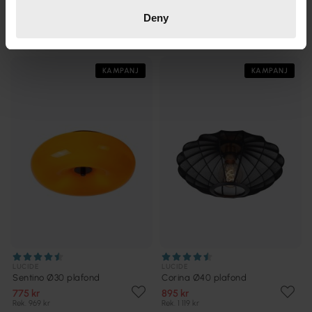
Sentino Ø30 plafond
Mesh Ø45 plafond
Deny
767 kr
499 kr
Rek. 959 kr
Rek. 969 kr
KAMPANJ
KAMPANJ
LUCIDE
LUCIDE
Sentino Ø30 plafond
Corina Ø40 plafond
775 kr
895 kr
Rek. 969 kr
Rek. 1 119 kr