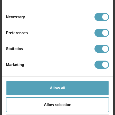
Rek. 1 639 kr
Consent
Necessary
Selection
Andra köpte även
Preferences
KAMPANJ
KAMPANJ
Statistics
Marketing
Allow all
Allow selection
LUCIDE
LUCIDE