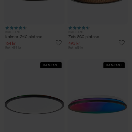
BRILLIANT
BRILLIANT
Kalmar Ø40 plafond
Zois Ø30 plafond
164 kr
495 kr
Rek. 499 kr
Rek. 619 kr
KAMPANJ
KAMPANJ