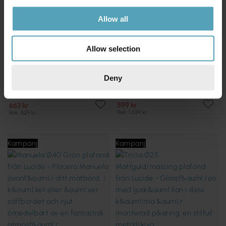
Allow all
Allow selection
Deny
LUCIDE
LUCIDE
Sharan Ø38 plafond
Manuela Ø40 plafond
599 kr
663 kr
Rek. 1 639 kr
Rek. 829 kr
Kampanj
Kampanj