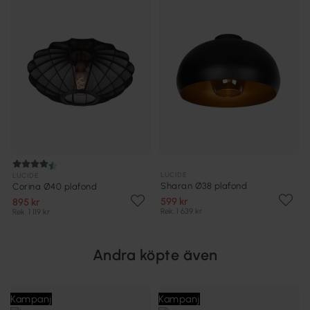
LUCIDE
LUCIDE
Sharan Ø38 plafond
Corina Ø40 plafond
599 kr
895 kr
Rek. 1 639 kr
Rek. 1 119 kr
Andra köpte även
Kampanj
Kampanj