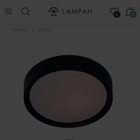
0
0
...
Plafonder
Lex Ø33