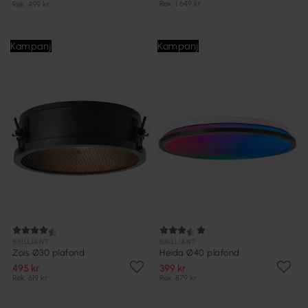
Rek. 1 649 kr
Rek. 499 kr
Kampanj
Kampanj
BRILLIANT
BRILLIANT
Zois Ø30 plafond
Heida Ø40 plafond
495 kr
399 kr
Rek. 619 kr
Rek. 879 kr