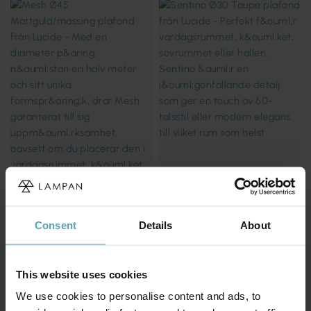
LUCIDE
LUCIDE
Mesh Ø45 plafond
Sentino Ø30 plafond
499 kr
767 kr
Rek. 969 kr
Rek. 959 kr
Consent
Details
About
Kampanj
Kampanj
This website uses cookies
We use cookies to personalise content and ads, to