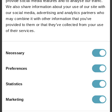
provide social media features and to analyse our traffic.
We also share information about your use of our site with
our social media, advertising and analytics partners who
may combine it with other information that you’ve
provided to them or that they’ve collected from your use
of their services.
Consent
Necessary
Selection
LUCIDE
LUCIDE
Sentino Ø30 plafond
Corina Ø40 plafond
775 kr
895 kr
Preferences
Rek. 969 kr
Rek. 1 119 kr
Kampanj
Kampanj
Statistics
Marketing