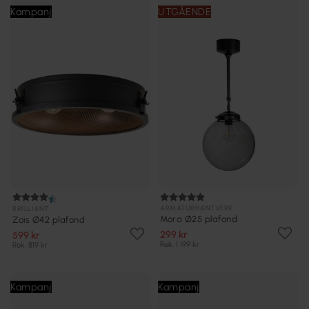
Kampanj
UTGÅENDE
ARMATURHANTVERK
BRILLIANT
Mora Ø25 plafond
Zois Ø42 plafond
299 kr
599 kr
Rek. 1 199 kr
Rek. 819 kr
Kampanj
Kampanj