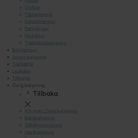
Pollare
Stolpar
Takbelysning
Solcellslampor
Partyslingor
Portlyktor
Trädgårdsbelysning
Barnlampor
Smart belysning
Takfläktar
Ljuskällor
Tillbehör
Övrig belysning
Tillbaka
Allt inom Övrig belysning
Bänkbelysning
Tillfällig belysning
Växtbelysning