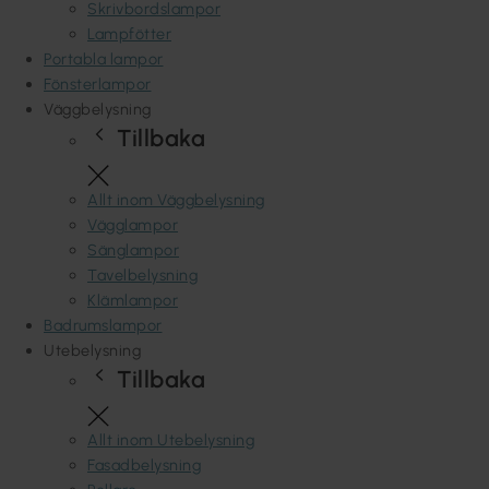
Skrivbordslampor
Lampfötter
Portabla lampor
Fönsterlampor
Väggbelysning
Tillbaka
Allt inom Väggbelysning
Vägglampor
Sänglampor
Tavelbelysning
Klämlampor
Badrumslampor
Utebelysning
Tillbaka
Allt inom Utebelysning
Fasadbelysning