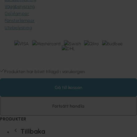
Väggbelysning
Golvlampor
Fönsterlampor
Utebelysning
Lampan Sweden AB (559481-7032) © 1980-2026 Copyright
Stora Räppevägen 60, 352 74 VÄXJÖ, Sverige
Produkten har blivit tillagd i varukorgen
Gå till kassan
Fortsätt handla
PRODUKTER
Tillbaka