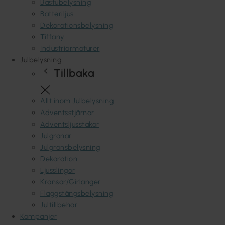
Bastubelysning
Batteriljus
Dekorationsbelysning
Tiffany
Industriarmaturer
Julbelysning
Tillbaka
Allt inom Julbelysning
Adventsstjärnor
Adventsljusstakar
Julgranar
Julgransbelysning
Dekoration
Ljusslingor
Kransar/Girlanger
Flaggstångsbelysning
Jultillbehör
Kampanjer