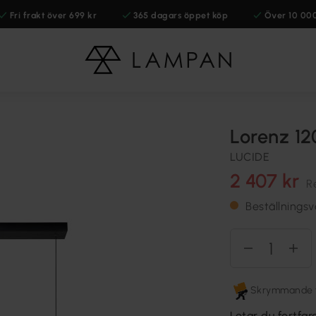
Fri frakt över 699 kr
365 dagars öppet köp
Över 10 00
Lorenz 1
LUCIDE
2 407 kr
R
Beställningsv
Skrymmande fr
Letar du fortfar