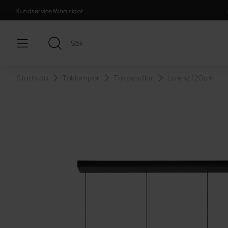
Kundservice
Mina sidor
Startsida
Taklampor
Takpendlar
Lorenz 120cm