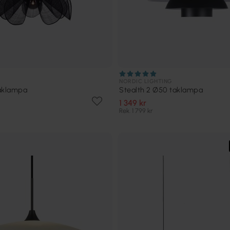
NORDIC LIGHTING
taklampa
Stealth 2 Ø50 taklampa
1 349 kr
Rek. 1 799 kr