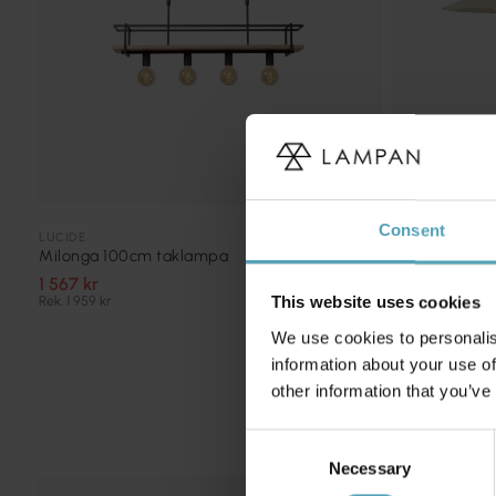
Consent
HALO DESIGN
LUCIDE
Baroni Ø46 
Milonga 100cm taklampa
2 999 kr
1 567 kr
Rek. 1 959 kr
This website uses cookies
We use cookies to personalis
information about your use of
other information that you’ve
Consent
Necessary
Selection