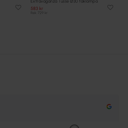
Extravaganza Tusse Ø30 taklampa
583 kr
Rek. 729 kr