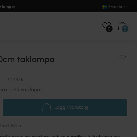
0 lampor
Svenska
0
0
20cm taklampa
ek.
3 009 kr
ara 10-15 vardagar
Lägg i varukorg
akt 199 kr
ande efter en modern och minimalistisk ljuskrona att