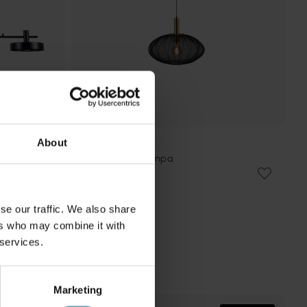
About
LUCIDE
Corina Ø50 taklampa
1 255 kr
Rek. 1 569 kr
se our traffic. We also share
ers who may combine it with
 services.
Marketing