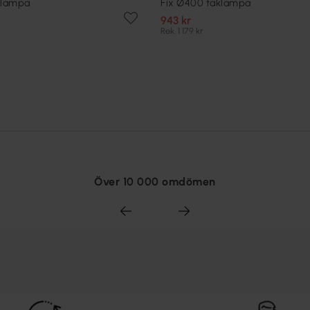
klampa
Fix Ø400 taklampa
943 kr
Rek. 1 179 kr
Över 10 000 omdömen