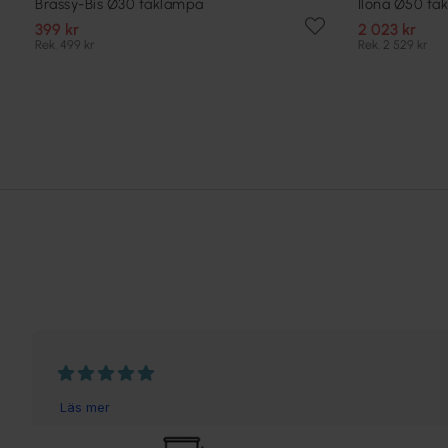
Brassy-Bis Ø30 taklampa
Ilona Ø50 ta
399 kr
2 023 kr
Rek. 499 kr
Rek. 2 529 kr