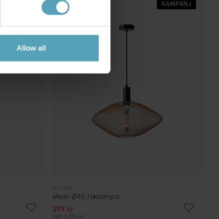
KAMPANJ
KAMPANJ
Allow all
LUCIDE
Mesh Ø45 taklampa
399 kr
Rek. 1 059 kr