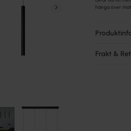
hänga över matb
Produktinf
Frakt & Re