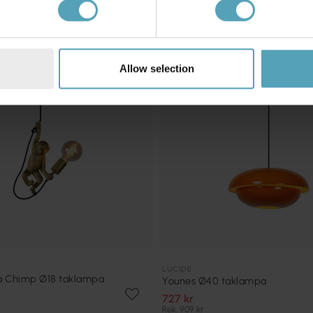
KAMPANJ
Allow selection
LUCIDE
a Chimp Ø18 taklampa
Younes Ø40 taklampa
727 kr
Rek. 909 kr