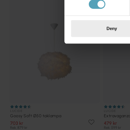
KAMPANJ
Deny
LUCIDE
LUCIDE
Goosy Soft Ø50 taklampa
Extravaganz
703 kr
479 kr
Rek. 879 kr
Rek. 599 kr