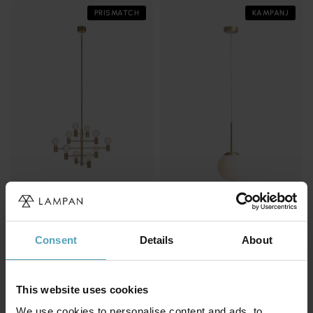
PRISMATCH
KAMPANJ
MARKSLÖJD
ARTERA
Paris Ø73 taklampa
Bosso Ø20 taklampa
3 399 kr
1 512 kr
Consent
Details
About
Rek. 4 499 kr
Rek. 1 779 kr
This website uses cookies
PRISMATCH
PRISMATCH
We use cookies to personalise content and ads, to