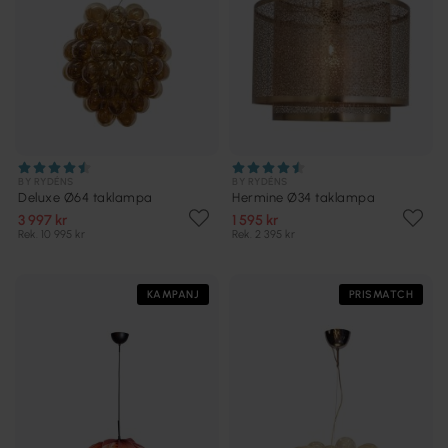
BY RYDÉNS
BY RYDÉNS
Deluxe Ø64 taklampa
Hermine Ø34 taklampa
3 997 kr
1 595 kr
Rek. 10 995 kr
Rek. 2 395 kr
KAMPANJ
PRISMATCH