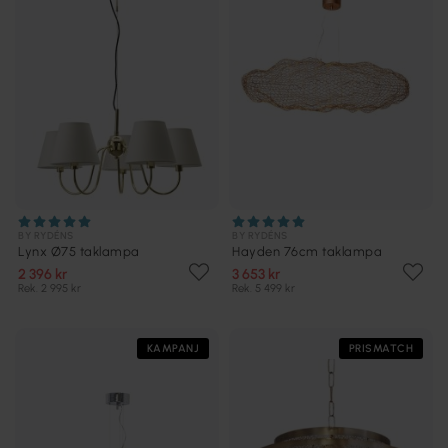
BY RYDÉNS
BY RYDÉNS
Lynx Ø75 taklampa
Hayden 76cm taklampa
2 396 kr
3 653 kr
Rek. 2 995 kr
Rek. 5 499 kr
KAMPANJ
PRISMATCH