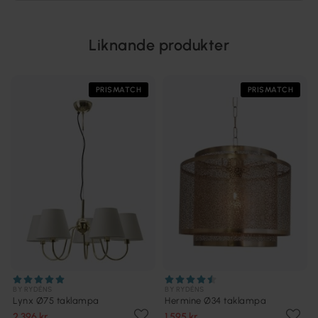
Liknande produkter
PRISMATCH
PRISMATCH
BY RYDÉNS
BY RYDÉNS
Lynx Ø75 taklampa
Hermine Ø34 taklampa
2 396 kr
1 595 kr