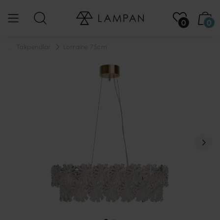
0
0
...
Takpendlar
Lorraine 75cm