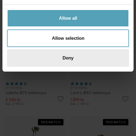
PRISMATCH
KAMPANJ
Allow all
Allow selection
Deny
BY RYDÉNS
BY RYDÉNS
Juliette Ø75 taklampa
Lustro Ø40 taklampa
2 246 kr
1 399 kr
Rek. 2 995 kr
Rek. 2 489 kr
PRISMATCH
PRISMATCH