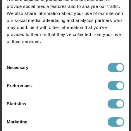
provide social media features and to analyse our traffic.
We also share information about your use of our site with
our social media, advertising and analytics partners who
may combine it with other information that you’ve
provided to them or that they’ve collected from your use
of their services.
Consent
Necessary
Selection
DYBERG LARSEN
DYBERG LARSEN
DL20 Ø50 taklampa
Arp Ø30 taklampa
3 495 kr
1 364 kr
Preferences
Rek. 3 969 kr
Rek. 1 879 kr
Statistics
Andra köpte även
Marketing