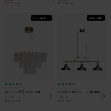
Rek. 2 995 kr
Rek. 2 395 kr
PRISMATCH
KAMPANJ
BY RYDÉNS
COTTEX
Lorraine Ø52 taklampa
New Haven 96cm taklampa
2 171 kr
1 596 kr
Rek. 2 895 kr
Rek. 1 995 kr