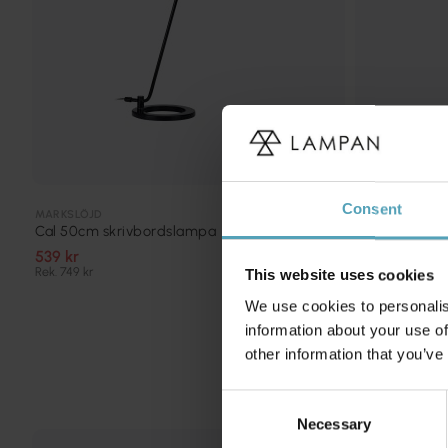
Consent
MARKSLÖJD
DYBERG LARSE
Cal 50cm skrivbordslampa
London 42cm
539 kr
749 kr
Rek. 749 kr
Rek. 799 kr
This website uses cookies
We use cookies to personalis
information about your use of
other information that you’ve
Consent
Necessary
Selection