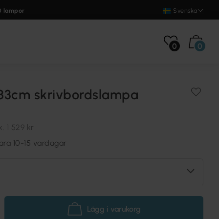
0 lampor
Svenska
0
0
33cm skrivbordslampa
k.
1 529 kr
ara 10-15 vardagar
Lägg i varukorg