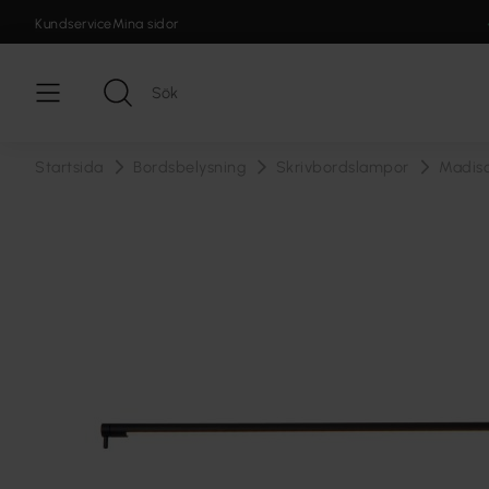
Kundservice
Mina sidor
Startsida
Bordsbelysning
Skrivbordslampor
Madis