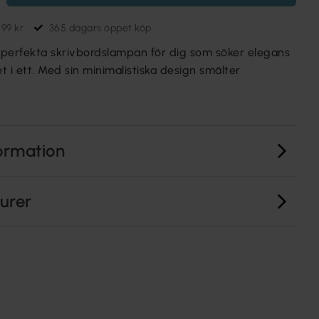
699 kr
365 dagars öppet köp
perfekta skrivbordslampan för dig som söker elegans
et i ett. Med sin minimalistiska design smälter
ormation
turer