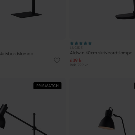
LUCIDE
Aldwin 40cm skrivbordslampa
skrivbordslampa
639 kr
Rek. 799 kr
PRISMATCH