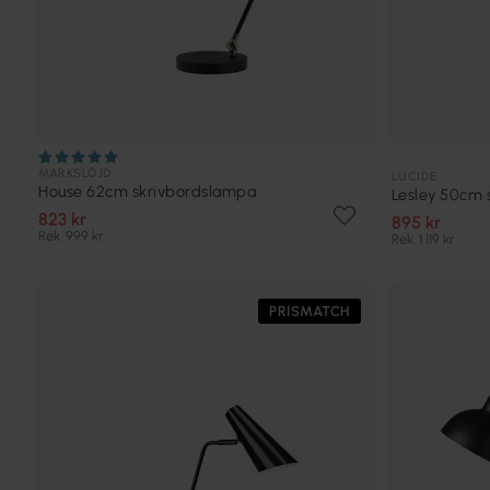
MARKSLÖJD
LUCIDE
House 62cm skrivbordslampa
Lesley 50cm 
823 kr
895 kr
Rek. 999 kr
Rek. 1 119 kr
PRISMATCH