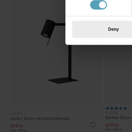
KAMPANJ
Deny
LUCIDE
LUCIDE
Banker 30cm
Lesley 50cm skrivbordslampa
679 kr
895 kr
Rek. 849 kr
Rek. 1 119 kr