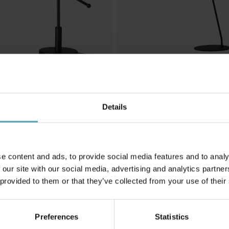
Details
N
LUCIDE
 skrivbordslampa
Shadi 50cm skrivbordslampa
663 kr
Rek. 829 kr
e content and ads, to provide social media features and to analy
 our site with our social media, advertising and analytics partn
 provided to them or that they’ve collected from your use of their
Andra köpte även
Preferences
Statistics