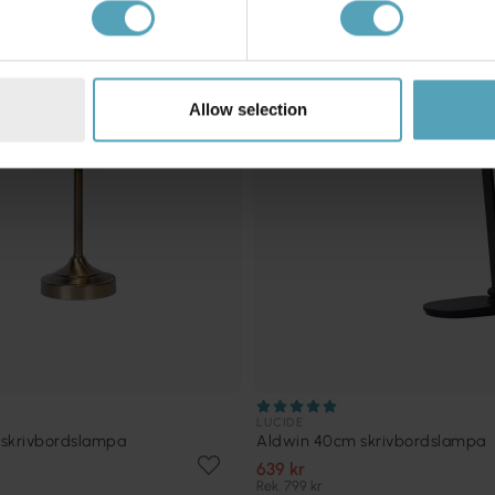
KAMPANJ
Allow selection
LUCIDE
 skrivbordslampa
Aldwin 40cm skrivbordslampa
639 kr
Rek. 799 kr