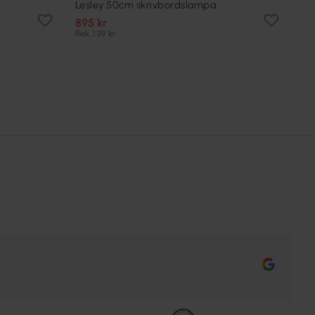
Lesley 50cm skrivbordslampa
895 kr
Rek. 1 119 kr