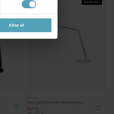
KAMPANJ
KAMPANJ
Allow all
LUCIDE
Vario Led 42cm skrivbordslampa
807 kr
Rek. 1 009 kr