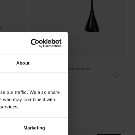
About
LUCIDE
Zozy 48cm skrivbordslampa
503 kr
Rek. 629 kr
se our traffic. We also share
ers who may combine it with
 services.
Marketing