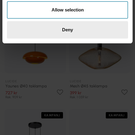
Allow selection
Deny
LUCIDE
LUCIDE
Younes Ø40 taklampa
Mesh Ø45 taklampa
727 kr
399 kr
Rek. 909 kr
Rek. 1 059 kr
KAMPANJ
KAMPANJ