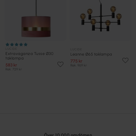
LUCIDE
LUCIDE
Extravaganza Tusse Ø30
Leanne Ø65 taklampa
taklampa
775 kr
583 kr
Rek. 969 kr
Rek. 729 kr
Över 10 000 omdömen