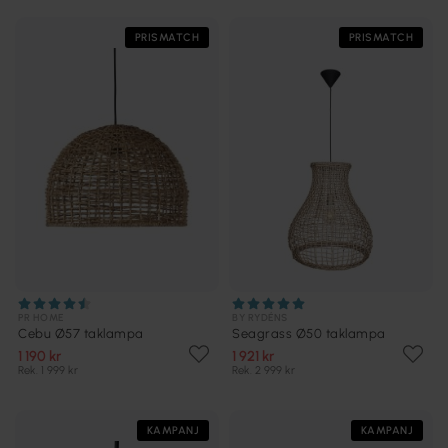
PRISMATCH
PRISMATCH
PR HOME
BY RYDÉNS
Cebu Ø57 taklampa
Seagrass Ø50 taklampa
1 190 kr
1 921 kr
Rek. 1 999 kr
Rek. 2 999 kr
KAMPANJ
KAMPANJ