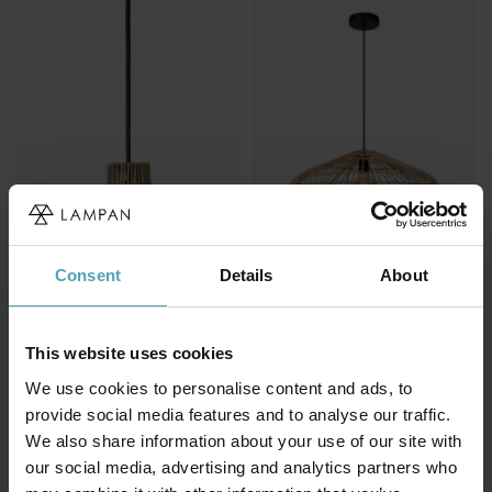
Consent
Details
About
PR HOME
LUCIDE
Sarah Ø18 taklampa
Magali Ø56 taklampa
397 kr
799 kr
Rek. 529 kr
Rek. 1 879 kr
This website uses cookies
We use cookies to personalise content and ads, to
provide social media features and to analyse our traffic.
We also share information about your use of our site with
Andra köpte även
our social media, advertising and analytics partners who