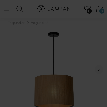
0
0
...
Takpendlar
Magius Ø42