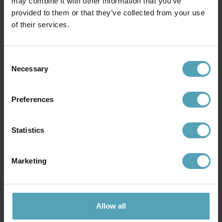
may combine it with other information that you’ve
provided to them or that they’ve collected from your use
KAMPANJ
KAMPANJ
of their services.
Consent
Necessary
Selection
Preferences
Statistics
LUCIDE
LUCIDE
Goosy Soft Ø50 taklampa
Extravaganza Chimp Ø18
Marketing
taklampa
703 kr
479 kr
Rek. 879 kr
Rek. 599 kr
Allow all
KAMPANJ
KAMPANJ