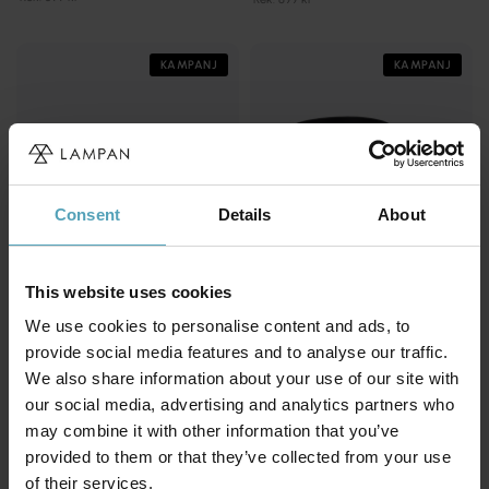
KAMPANJ
KAMPANJ
Consent
Details
About
This website uses cookies
We use cookies to personalise content and ads, to
provide social media features and to analyse our traffic.
BY RYDÉNS
LUCIDE
We also share information about your use of our site with
Aurora 5 spotlight
Clubs spotlight
our social media, advertising and analytics partners who
599 kr
247 kr
may combine it with other information that you’ve
Rek. 1 199 kr
Rek. 309 kr
provided to them or that they’ve collected from your use
of their services.