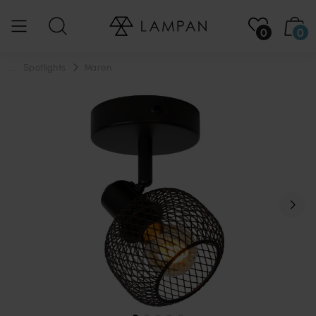
0
0
...
Spotlights
Maren