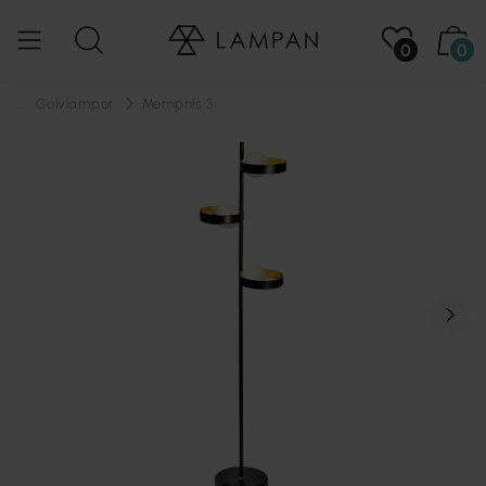
0
0
...
Golvlampor
Memphis 3