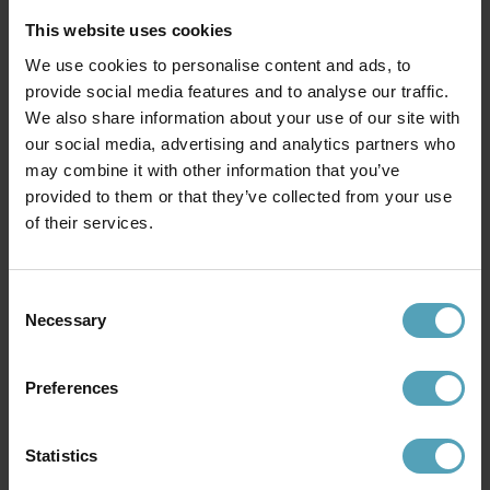
This website uses cookies
We use cookies to personalise content and ads, to
provide social media features and to analyse our traffic.
We also share information about your use of our site with
LUCIDE
LUCIDE
our social media, advertising and analytics partners who
Extravaganza Chimp
Comet golvlampa
may combine it with other information that you’ve
golvlampa
500 kr
provided to them or that they’ve collected from your use
1 431 kr
Rek. 1 549 kr
Rek. 1 789 kr
of their services.
PRISMATCH
PRISMATCH
Consent
Necessary
Selection
Preferences
Statistics