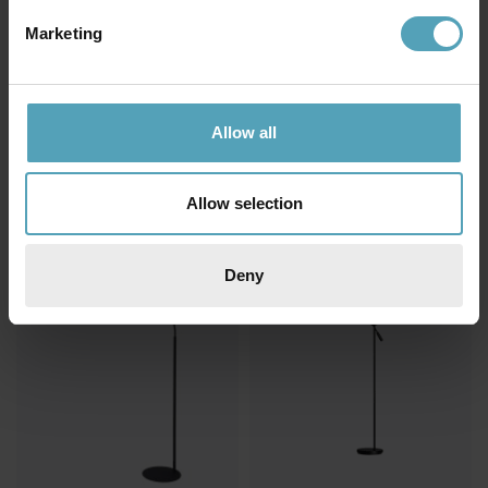
Marketing
MARKSLÖJD
EGLO
Detroit golvlampa
Fondachelli golvlampa
Allow all
1 269 kr
1 993 kr
Rek. 1 499 kr
Rek. 2 329 kr
Allow selection
KAMPANJ
PRISMATCH
Deny