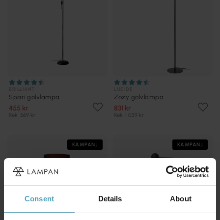
BRILLIANT
LUCIDE
Spari golvlampa
Zozy golvlampa
455 kr
831 kr
Rek. 569 kr
Rek. 1 039 kr
KAMPANJ
KAMPANJ
Consent
Details
About