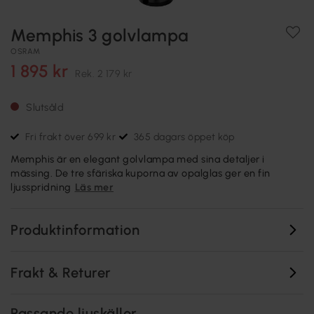
Memphis 3 golvlampa
OSRAM
1 895 kr
Rek.
2 179 kr
Slutsåld
Fri frakt över 699 kr
365 dagars öppet köp
Memphis är en elegant golvlampa med sina detaljer i
mässing. De tre sfäriska kuporna av opalglas ger en fin
ljusspridning
Läs mer
Produktinformation
Frakt & Returer
Passande ljuskällor