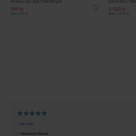
Brassy-Bis Ø30 taklampa
Ilona Ø50 ta
399 kr
2 023 kr
Rek. 499 kr
Rek. 2 529 kr