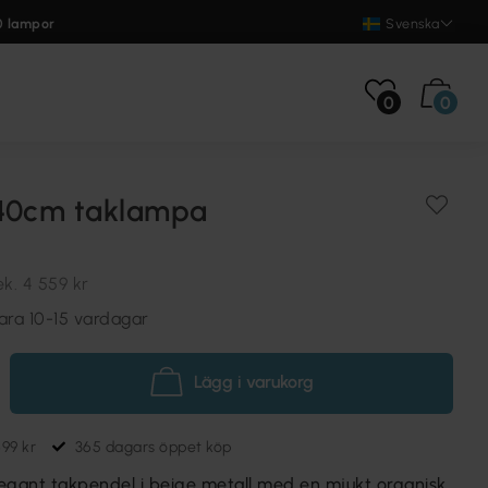
0 lampor
Svenska
0
0
40cm taklampa
ek.
4 559 kr
ara 10-15 vardagar
Lägg i varukorg
699 kr
365 dagars öppet köp
egant takpendel i beige metall med en mjukt organisk