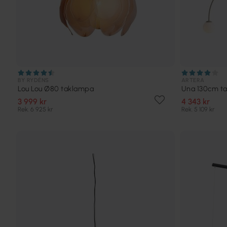
BY RYDÉNS
ARTERA
Lou Lou Ø80 taklampa
Una 130cm t
3 999 kr
4 343 kr
Rek. 6 925 kr
Rek. 5 109 kr