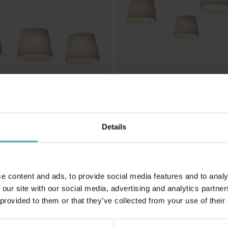
NG
EMIBIG LIGHTING
 taklampa
Ascot 4xØ38 taklampa
Details
3 391 kr
Rek. 3 989 kr
e content and ads, to provide social media features and to analy
Andra köpte även
 our site with our social media, advertising and analytics partn
 provided to them or that they’ve collected from your use of their