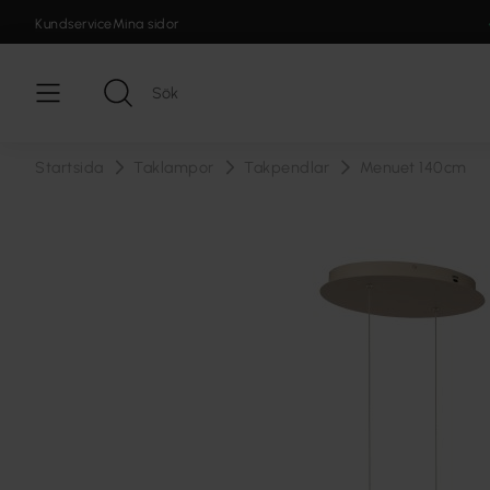
Kundservice
Mina sidor
Startsida
Taklampor
Takpendlar
Menuet 140cm