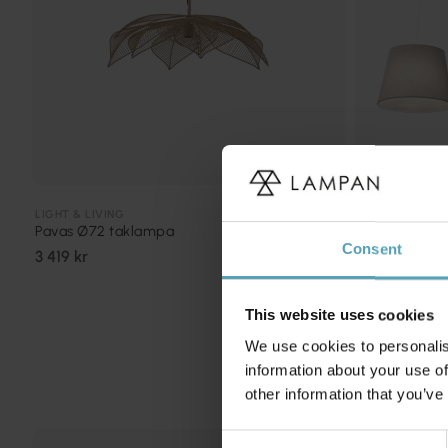
LIGHT & LIVING
EMIBIG LIGHTI
Pavas Ø72 taklampa
Epoca 116cm
Consent
3 419 kr
2 609 kr
Rek. 3 069 kr
This website uses cookies
We use cookies to personalis
information about your use of
other information that you’ve
Consent