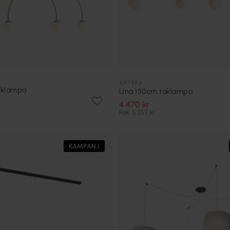
ARTERA
aklampa
Una 150cm taklampa
4 470 kr
Rek. 5 259 kr
KAMPANJ