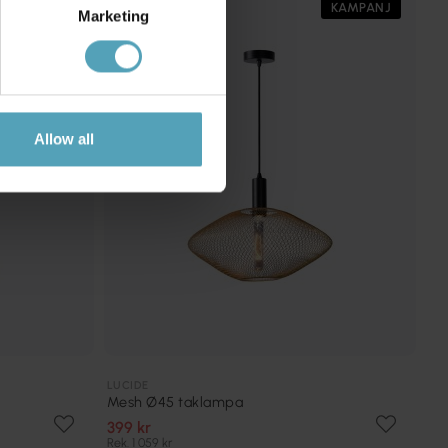
KAMPANJ
KAMPANJ
Marketing
Allow all
LUCIDE
Mesh Ø45 taklampa
399 kr
Rek. 1 059 kr