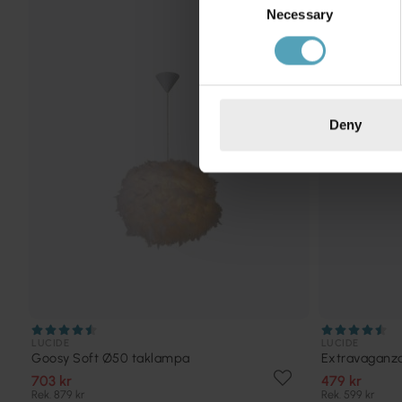
KAMPANJ
Necessary
Selection
Deny
LUCIDE
LUCIDE
Goosy Soft Ø50 taklampa
Extravaganz
703 kr
479 kr
Rek. 879 kr
Rek. 599 kr