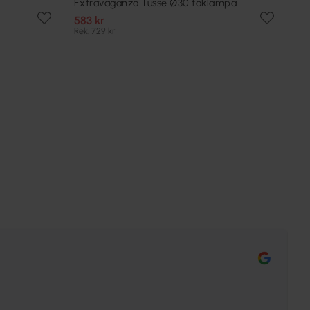
Extravaganza Tusse Ø30 taklampa
583 kr
Rek. 729 kr