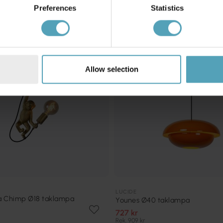
KAMPANJ
Preferences
Statistics
Allow selection
LUCIDE
a Chimp Ø18 taklampa
Younes Ø40 taklampa
727 kr
Rek. 909 kr