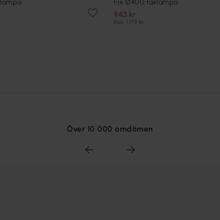
klampa
Fix Ø400 taklampa
943 kr
Rek. 1 179 kr
Över 10 000 omdömen