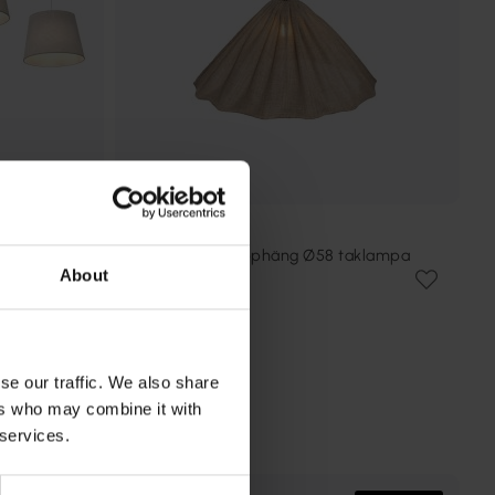
ALDE & LIND
Fuji skärm exkl. upphäng Ø58 taklampa
About
3 495 kr
Rek. 3 499 kr
se our traffic. We also share
ers who may combine it with
 services.