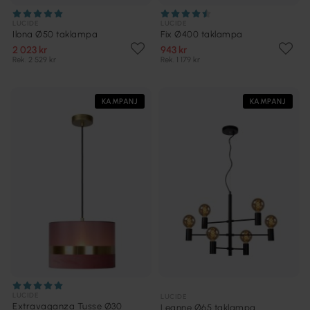
LUCIDE
LUCIDE
Ilona Ø50 taklampa
Fix Ø400 taklampa
2 023 kr
943 kr
Rek. 2 529 kr
Rek. 1 179 kr
KAMPANJ
KAMPANJ
LUCIDE
LUCIDE
Extravaganza Tusse Ø30
Leanne Ø65 taklampa