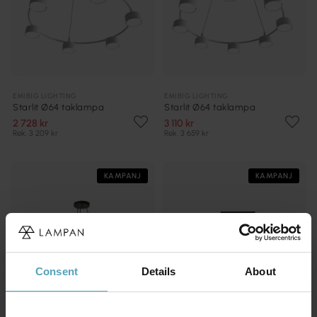
EMIBIG LIGHTING
EMIBIG LIGHTING
Starlit Ø64 taklampa
Starlit Ø64 taklampa
2 728 kr
3 110 kr
Rek. 3 209 kr
Rek. 3 659 kr
KAMPANJ
KAMPANJ
Consent
Details
About