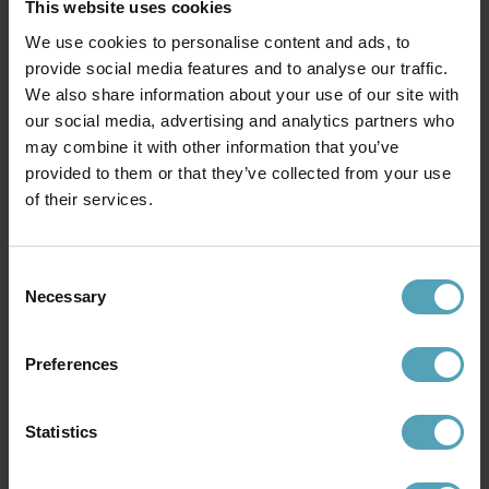
This website uses cookies
We use cookies to personalise content and ads, to
provide social media features and to analyse our traffic.
EMIBIG LIGHTING
EMIBIG LIGHTING
We also share information about your use of our site with
Azura Ø75 taklampa
Rory 115cm taklampa
our social media, advertising and analytics partners who
2 923 kr
2 923 kr
may combine it with other information that you’ve
Rek. 3 439 kr
Rek. 3 439 kr
provided to them or that they’ve collected from your use
of their services.
Andra köpte även
Consent
Necessary
Selection
KAMPANJ
KAMPANJ
Preferences
Statistics