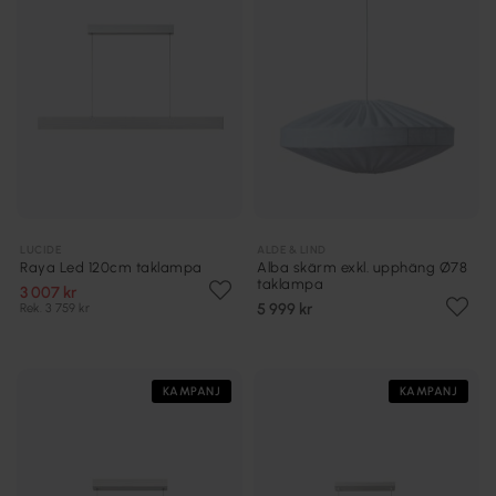
LUCIDE
ALDE & LIND
Raya Led 120cm taklampa
Alba skärm exkl. upphäng Ø78
taklampa
3 007 kr
5 999 kr
Rek. 3 759 kr
KAMPANJ
KAMPANJ