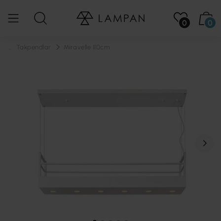
0
0
...
Takpendlar
Miravelle 110cm