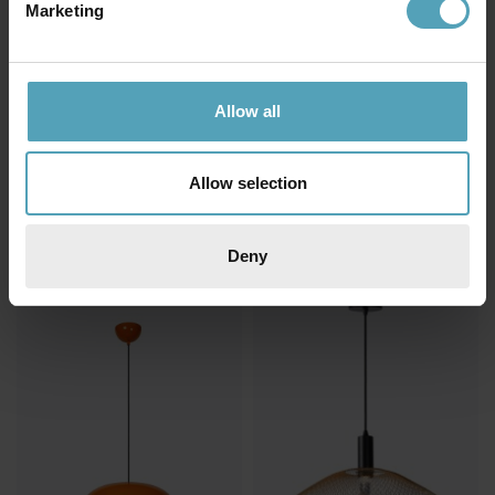
Marketing
Allow all
LUCIDE
LUCIDE
Goosy Soft Ø50 taklampa
Extravaganza Chimp Ø18
taklampa
703 kr
Allow selection
479 kr
Rek. 879 kr
Rek. 599 kr
Deny
KAMPANJ
KAMPANJ