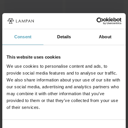
Consent
Details
About
This website uses cookies
We use cookies to personalise content and ads, to
provide social media features and to analyse our traffic.
WESTINGHOUSE
BRILLIANT
We also share information about your use of our site with
Industrial Ø122
Capo Ø48
1 120 kr
our social media, advertising and analytics partners who
1 599 kr
Rek. 1 349 kr
Rek. 1 999 kr
may combine it with other information that you’ve
provided to them or that they’ve collected from your use
of their services.
Andra köpte även
Consent