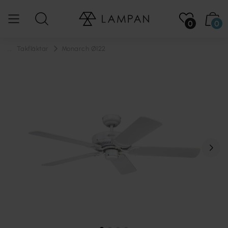
0
0
...
Takfläktar
Monarch Ø122