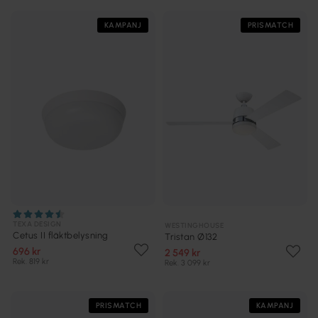
KAMPANJ
PRISMATCH
TEXA DESIGN
WESTINGHOUSE
Cetus II fläktbelysning
Tristan Ø132
696 kr
2 549 kr
Rek. 819 kr
Rek. 3 099 kr
PRISMATCH
KAMPANJ