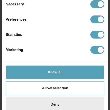
Necessary
Selection
PRISMATCH
KAMPANJ
Preferences
Statistics
Marketing
Allow all
WESTINGHOUSE
WESTINGHOUSE
3-steg fjärrkontroll (infraröd)
Princess Euro Ø105
511 kr
1 249 kr
Allow selection
Rek. 659 kr
Rek. 1 469 kr
PRISMATCH
PRISMATCH
Deny