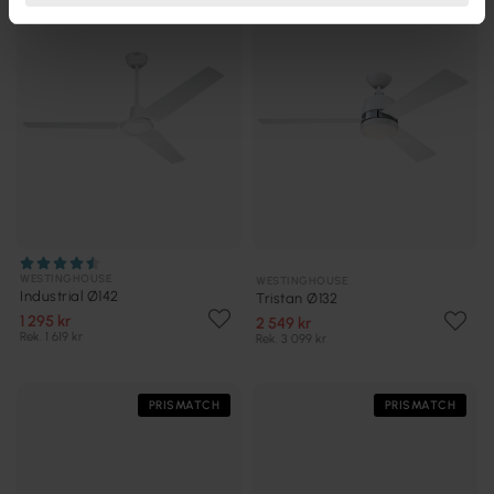
WESTINGHOUSE
WESTINGHOUSE
Industrial Ø142
Tristan Ø132
1 295 kr
2 549 kr
Rek. 1 619 kr
Rek. 3 099 kr
PRISMATCH
PRISMATCH