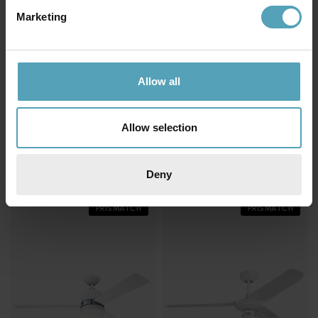
Marketing
Allow all
Allow selection
WESTINGHOUSE
WESTINGHOUSE
3-steg fjärrkontroll (infraröd)
Industrial Ø142
511 kr
1 295 kr
Rek. 659 kr
Rek. 1 619 kr
Deny
PRISMATCH
PRISMATCH