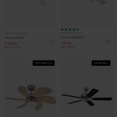
WESTINGHOUSE
WESTINGHOUSE
Industrial Ø122
Tristan Ø132
1 120 kr
2 549 kr
Rek. 1 349 kr
Rek. 3 099 kr
PRISMATCH
KAMPANJ