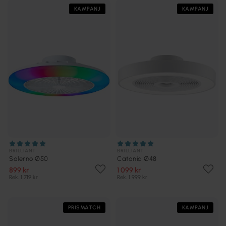
KAMPANJ
KAMPANJ
BRILLIANT
BRILLIANT
Salerno Ø50
Catania Ø48
899 kr
1 099 kr
Rek. 1 719 kr
Rek. 1 999 kr
PRISMATCH
KAMPANJ