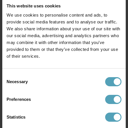
This website uses cookies
We use cookies to personalise content and ads, to
provide social media features and to analyse our traffic.
We also share information about your use of our site with
our social media, advertising and analytics partners who
WESTINGHOUSE
BRILLIANT
may combine it with other information that you’ve
Industrial Ø122
Capo Ø48
provided to them or that they’ve collected from your use
1 120 kr
1 599 kr
Rek. 1 349 kr
Rek. 1 999 kr
of their services.
Consent
Andra köpte även
Necessary
Selection
Preferences
PRISMATCH
PRISMATCH
Statistics