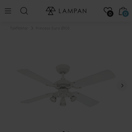
0
0
...
Takfläktar
Princess Euro Ø105