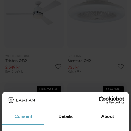
WESTINGHOUSE
BRILLIANT
Tristan Ø132
Montero Ø42
2 549 kr
735 kr
Rek. 3 099 kr
Rek. 919 kr
PRISMATCH
KAMPANJ
Consent
Details
About