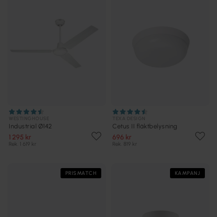
WESTINGHOUSE
TEXA DESIGN
Industrial Ø142
Cetus II fläktbelysning
1 295 kr
696 kr
Rek. 1 619 kr
Rek. 819 kr
PRISMATCH
KAMPANJ