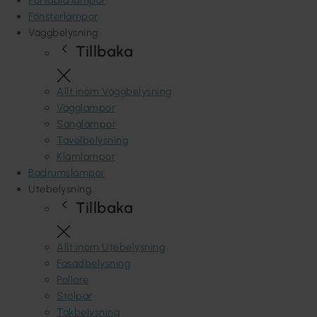
Fönsterlampor
Väggbelysning
Tillbaka
Allt inom Väggbelysning
Vägglampor
Sänglampor
Tavelbelysning
Klämlampor
Badrumslampor
Utebelysning
Tillbaka
Allt inom Utebelysning
Fasadbelysning
Pollare
Stolpar
Takbelysning