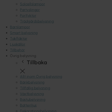
Solcellslampor
Partyslingor
Portlyktor
Trädgårdsbelysning
Barnlampor
Smart belysning
Takfläktar
Ljuskällor
Tillbehör
Övrig belysning
Tillbaka
Allt inom Övrig belysning
Bänkbelysning
Tillfällig belysning
Växtbelysning
Bastubelysning
Batteriljus
Dekorationsbelysning