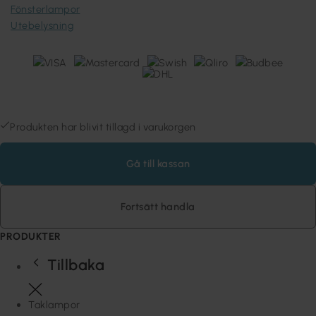
Fönsterlampor
Utebelysning
Lampan Sweden AB (559481-7032) © 1980-2026 Copyright
Stora Räppevägen 60, 352 74 VÄXJÖ, Sverige
Produkten har blivit tillagd i varukorgen
Gå till kassan
Fortsätt handla
PRODUKTER
Tillbaka
Taklampor