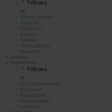
Tillbaka
Allt inom Taklampor
Takpendlar
Kristallkronor
Spotlights
Plafonder
Infällda spotlights
Skensystem
Golvlampor
Bordsbelysning
Tillbaka
Allt inom Bordsbelysning
Bordslampor
Fotogenlampor
Skrivbordslampor
Lampfötter
Portabla lampor