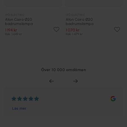
IFÖ ELECTRIC
IFÖ ELECTRIC
Aton Cairo Ø20
Aton Cairo Ø20
badrumslampa
badrumslampa
1 194 kr
1 070 kr
Rek. 1 649 kr
Rek. 1 479 kr
Över 10 000 omdömen