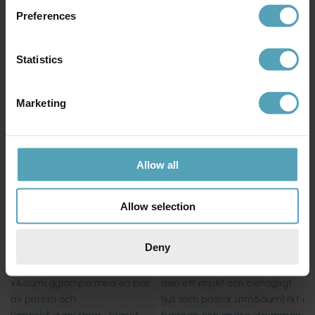
Preferences
Statistics
Marketing
IFÖ ELECTRIC
IFÖ ELECTRIC
Opus 140/100 badrumslampa
Bernadotte Dubbel 30cm
badrumslampa
1 351 kr
1 235 kr
Rek. 1 689 kr
Rek. 1 709 kr
Allow all
PRISMATCH
PRISMATCH
Allow selection
Deny