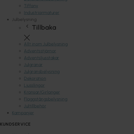
Tiffany
Industriarmaturer
Julbelysning
Tillbaka
Allt inom Julbelysning
Adventsstjärnor
Adventsljusstakar
Julgranar
Julgransbelysning
Dekoration
Ljusslingor
Kransar/Girlanger
Flaggstångsbelysning
Jultillbehör
Kampanjer
KUNDSERVICE