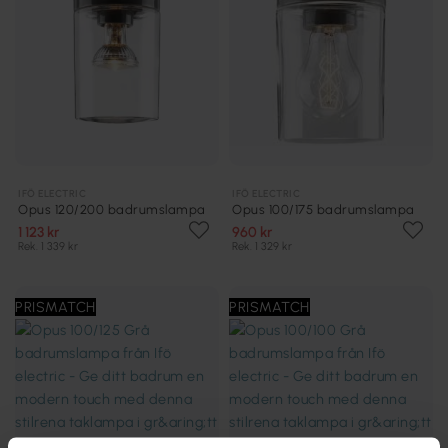
IFÖ ELECTRIC
IFÖ ELECTRIC
Opus 120/200 badrumslampa
Opus 100/175 badrumslampa
1 123 kr
960 kr
Rek. 1 339 kr
Rek. 1 329 kr
PRISMATCH
PRISMATCH