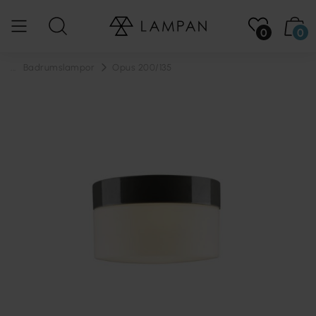
0
0
...
Badrumslampor
Opus 200/135