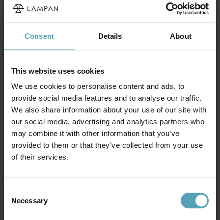
Consent
Details
About
This website uses cookies
IFÖ ELECTRIC
IFÖ ELECTRIC
Opus 100/125 badrumslampa
Opus 100/100 badrumslampa
We use cookies to personalise content and ads, to
713 kr
717 kr
Rek. 989 kr
Rek. 909 kr
provide social media features and to analyse our traffic.
We also share information about your use of our site with
our social media, advertising and analytics partners who
Andra köpte även
may combine it with other information that you’ve
provided to them or that they’ve collected from your use
of their services.
PRISMATCH
PRISMATCH
Consent
Necessary
Selection