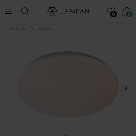
0
0
...
Plafonder
Otis Ø40