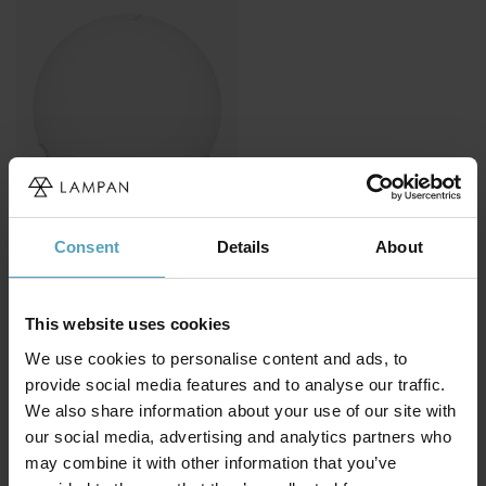
Consent
Details
About
COTTEX
Viggen Ø35 plafond
599 kr
This website uses cookies
Rek. 799 kr
We use cookies to personalise content and ads, to
provide social media features and to analyse our traffic.
We also share information about your use of our site with
Andra köpte även
our social media, advertising and analytics partners who
may combine it with other information that you’ve