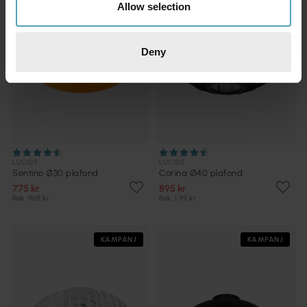
Allow selection
Deny
LUCIDE
LUCIDE
Sentino Ø30 plafond
Corina Ø40 plafond
775 kr
895 kr
Rek. 969 kr
Rek. 1 119 kr
KAMPANJ
KAMPANJ