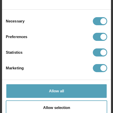
Andra köpte även
Consent
Necessary
Selection
KAMPANJ
KAMPANJ
Preferences
Statistics
Marketing
Allow all
EMIBIG LIGHTING
EMIBIG LIGHTING
Halo Ø60 plafond
Halo Ø60 plafond
2 294 kr
1 750 kr
Allow selection
Rek. 2 699 kr
Rek. 2 059 kr