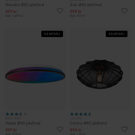
Mosako Ø50 plafond
Zois Ø42 plafond
399 kr
599 kr
Rek. 1 649 kr
Rek. 819 kr
KAMPANJ
KAMPANJ
BRILLIANT
LUCIDE
Heida Ø40 plafond
Corina Ø40 plafond
399 kr
895 kr
Rek. 879 kr
Rek. 1 119 kr