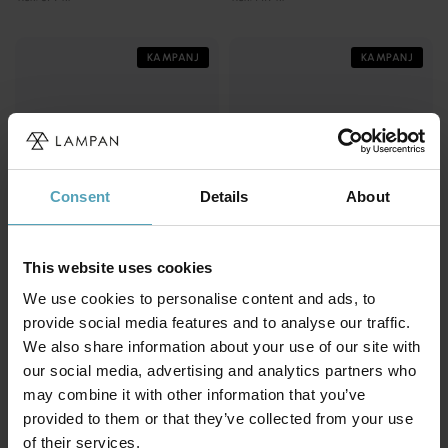
KAMPANJ
KAMPANJ
Consent
Details
About
This website uses cookies
We use cookies to personalise content and ads, to
provide social media features and to analyse our traffic.
BRILLIANT
LUCIDE
We also share information about your use of our site with
Jorvic 62cm plafond
Sharan Ø38 plafond
our social media, advertising and analytics partners who
407 kr
599 kr
Rek. 509 kr
may combine it with other information that you’ve
Rek. 1 639 kr
provided to them or that they’ve collected from your use
of their services.