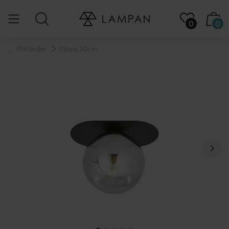
0
0
...
Plafonder
Plaza 20cm