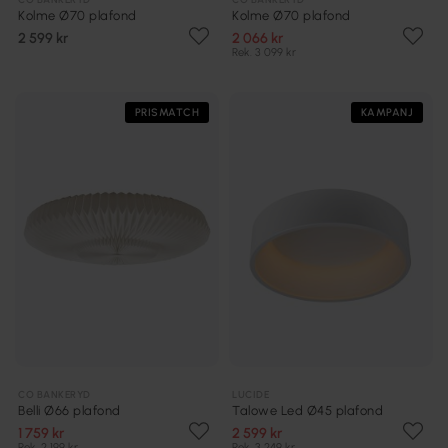
Kolme Ø70 plafond
Kolme Ø70 plafond
2 599 kr
2 066 kr
Rek. 3 099 kr
PRISMATCH
KAMPANJ
CO BANKERYD
LUCIDE
Belli Ø66 plafond
Talowe Led Ø45 plafond
1 759 kr
2 599 kr
Rek. 2 199 kr
Rek. 3 249 kr