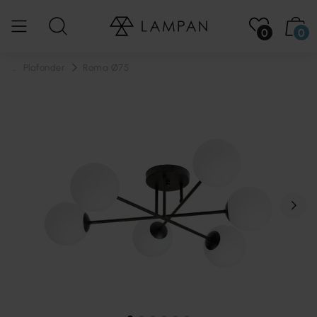
0
0
...
Plafonder
Roma Ø75