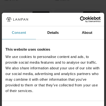
KAMPANJ
KAMPANJ
Consent
Details
About
This website uses cookies
We use cookies to personalise content and ads, to
provide social media features and to analyse our traffic.
We also share information about your use of our site with
our social media, advertising and analytics partners who
may combine it with other information that you’ve
LUCIDE
LUCIDE
Estreja Ø40 plafond
Unar Ø80 plafond
provided to them or that they’ve collected from your use
1 671 kr
2 519 kr
of their services.
Rek. 2 089 kr
Rek. 3 149 kr