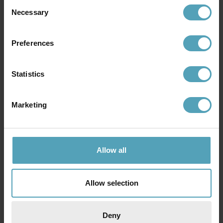
Consent
Necessary
Selection
Andra köpte även
Preferences
KAMPANJ
KAMPANJ
Statistics
Marketing
Allow all
Allow selection
EMIBIG LIGHTING
EMIBIG LIGHTING
Halo Ø60 plafond
Halo Ø60 plafond
2 294 kr
1 750 kr
Deny
Rek. 2 699 kr
Rek. 2 059 kr