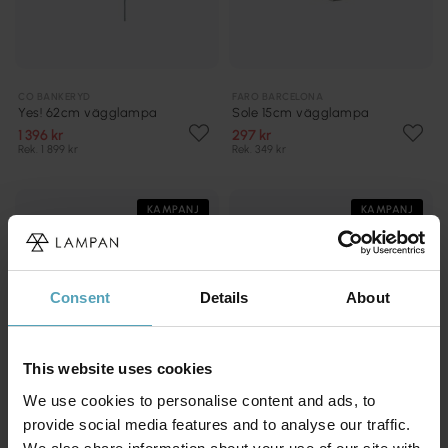
CO BANKERYD
FARO BARCELONA
Yes! 62cm vägglampa
Sole 15cm vägglampa
1 396 kr
297 kr
Rek. 1 899 kr
Rek. 349 kr
KAMPANJ
KAMPANJ
Consent
Details
About
This website uses cookies
We use cookies to personalise content and ads, to
provide social media features and to analyse our traffic.