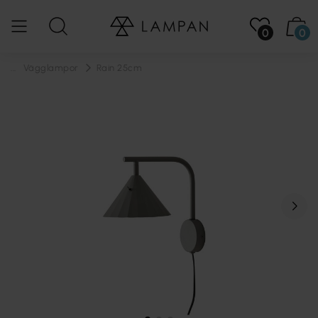
0
0
...
Vägglampor
Rain 25cm