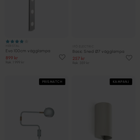
HERSTAL
IFÖ ELECTRIC
Evo 100cm vägglampa
Basic Sned Ø7 vägglampa
899 kr
257 kr
Rek. 1 999 kr
Rek. 359 kr
PRISMATCH
KAMPANJ