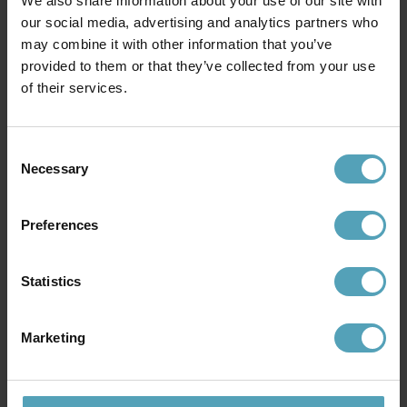
We also share information about your use of our site with
our social media, advertising and analytics partners who
LUCIDE
LUCIDE
may combine it with other information that you’ve
Xio 13cm vägglampa
Spencer 24cm vägglampa
provided to them or that they’ve collected from your use
463 kr
527 kr
of their services.
Rek. 579 kr
Rek. 659 kr
PRISMATCH
KAMPANJ
Consent
Necessary
Selection
Preferences
Statistics
Marketing
BY RYDÉNS
BRILLIANT