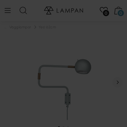
0
0
...
Vägglampor
Yes! 62cm