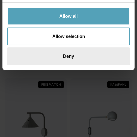
Allow all
CO BANKERYD
CO BANKERYD
Rain 25cm vägglampa
Yes! 45cm vägglampa
1 133 kr
959 kr
Allow selection
Rek. 1 699 kr
Rek. 1 599 kr
Deny
Andra köpte även
PRISMATCH
KAMPANJ