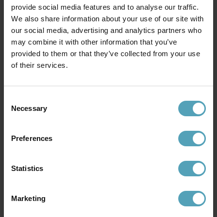
provide social media features and to analyse our traffic.
We also share information about your use of our site with
our social media, advertising and analytics partners who
may combine it with other information that you’ve
provided to them or that they’ve collected from your use
BY RYDÉNS
BRILLIANT
of their services.
Bazar mini 50cm vägglampa
Shadow Ø15 vägglampa
874 kr
459 kr
Rek. 1 249 kr
Consent
Necessary
Selection
PRISMATCH
KAMPANJ
Preferences
Statistics
Marketing