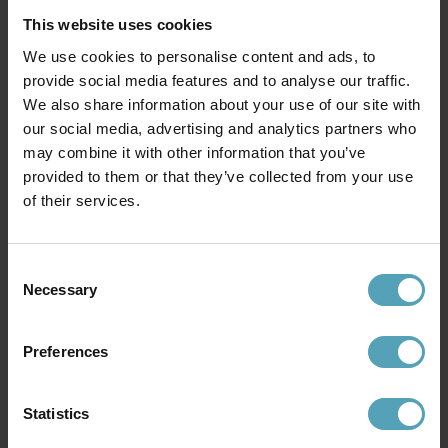
This website uses cookies
We use cookies to personalise content and ads, to
provide social media features and to analyse our traffic.
We also share information about your use of our site with
our social media, advertising and analytics partners who
may combine it with other information that you’ve
CO BANKERYD
CO BANKERYD
Poppy Ø57 plafond
Kolme Ø70 plafond
provided to them or that they’ve collected from your use
1 514 kr
2 066 kr
of their services.
Rek. 1 999 kr
Rek. 3 099 kr
Consent
Necessary
Andra köpte även
Selection
Preferences
PRISMATCH
Statistics