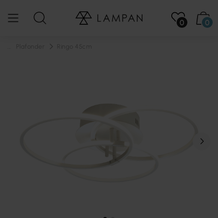
0
0
...
Plafonder
Ringo 45cm