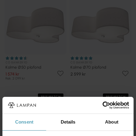
CO BANKERYD
CO BANKERYD
Kolme Ø50 plafond
Kolme Ø70 plafond
1 574 kr
2 599 kr
Rek. 2 099 kr
PRISMATCH
PRISMATCH
Consent
Details
About