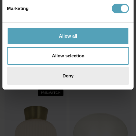
Marketing
Allow all
Allow selection
ANETA LIGHTING
ANETA LIGHTING
Kompass Ø42 plafond
Vanja Ø20 plafond
599 kr
919 kr
Rek. 1 149 kr
Deny
PRISMATCH