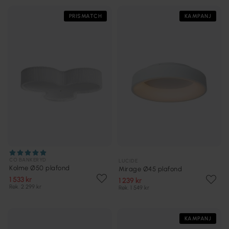
PRISMATCH
KAMPANJ
CO BANKERYD
LUCIDE
Kolme Ø50 plafond
Mirage Ø45 plafond
1 533 kr
1 239 kr
Rek. 2 299 kr
Rek. 1 549 kr
KAMPANJ