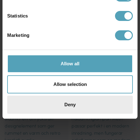
Statistics
Marketing
LUCIDE
LUCIDE
Goosy Soft Ø50 taklampa
Extravaganza Chimp Ø18
taklampa
703 kr
Allow all
479 kr
Rek. 879 kr
Rek. 599 kr
Allow selection
KAMPANJ
KAMPANJ
Deny