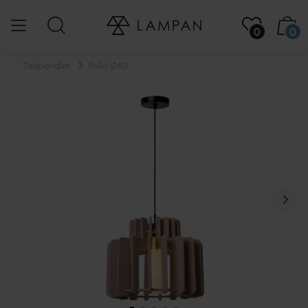
0
0
...
Takpendlar
Rollo Ø40