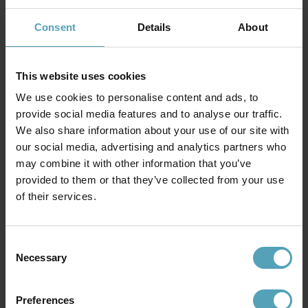
Consent
Details
About
This website uses cookies
LUCIDE
Andres Ø56 taklampa
We use cookies to personalise content and ads, to
1 343 kr
provide social media features and to analyse our traffic.
Rek. 1 679 kr
We also share information about your use of our site with
our social media, advertising and analytics partners who
may combine it with other information that you’ve
Andra köpte även
provided to them or that they’ve collected from your use
of their services.
KAMPANJ
KAMPANJ
Consent
Necessary
Selection
Preferences