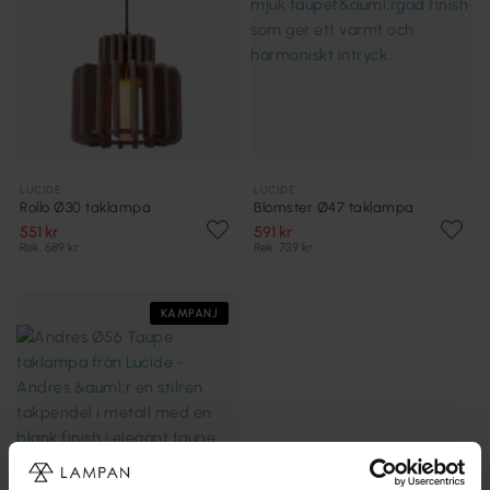
LUCIDE
LUCIDE
Rollo Ø30 taklampa
Blomster Ø47 taklampa
551 kr
591 kr
Rek. 689 kr
Rek. 739 kr
KAMPANJ