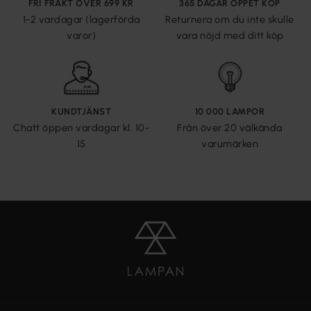
FRI FRAKT ÖVER 699 KR
365 DAGAR ÖPPET KÖP
1-2 vardagar (lagerförda
Returnera om du inte skulle
varor)
vara nöjd med ditt köp
KUNDTJÄNST
10 000 LAMPOR
Chatt öppen vardagar kl. 10-
Från över 20 välkända
15
varumärken