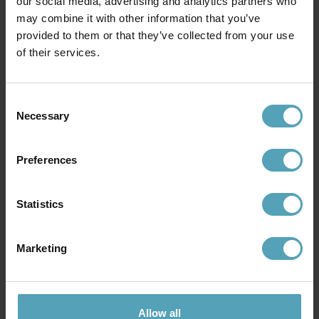
our social media, advertising and analytics partners who
may combine it with other information that you’ve
Andra köpte även
provided to them or that they’ve collected from your use
of their services.
KAMPANJ
KAMPANJ
Consent
Necessary
Selection
Preferences
Statistics
Marketing
EMIBIG LIGHTING
EMIBIG LIGHTING
Halo Ø60 plafond
Halo Ø60 plafond
2 294 kr
1 750 kr
Rek. 2 699 kr
Rek. 2 059 kr
Allow all