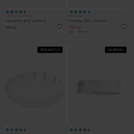
ANETA LIGHTING
PR HOME
Kompass Ø42 plafond
Franza Ø42 plafond
599 kr
959 kr
Rek. 1 499 kr
PRISMATCH
KAMPANJ
PR HOME
COTTEX