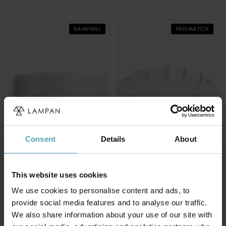
KAMPANJ
PRISMATCH
Consent
Details
About
COTTEX
PR HOME
This website uses cookies
Abbie Ø50 plafond
Franza Ø70 plafond
799 kr
1 469 kr
We use cookies to personalise content and ads, to
Rek. 999 kr
Rek. 2 499 kr
provide social media features and to analyse our traffic.
We also share information about your use of our site with