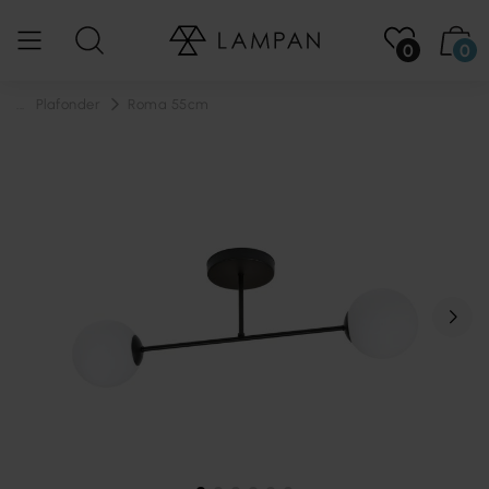
0
0
...
Plafonder
Roma 55cm