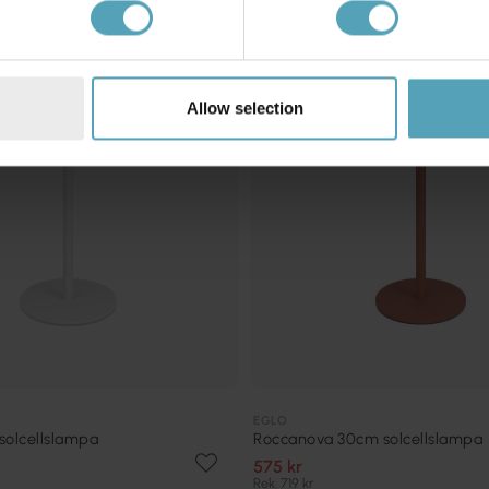
KAMPANJ
Allow selection
EGLO
solcellslampa
Roccanova 30cm solcellslampa
575 kr
Rek. 719 kr