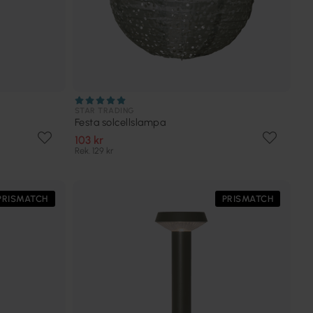
STAR TRADING
Festa solcellslampa
103 kr
Rek. 129 kr
PRISMATCH
PRISMATCH