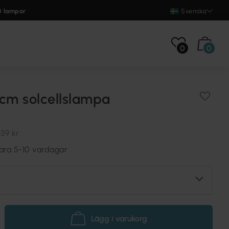
0 lampor
Svenska
0
0
cm solcellslampa
339 kr
vara 5-10 vardagar
Lägg i varukorg