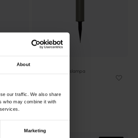
About
STAR TRADING
Casa 45cm solcellslampa
382 kr
Rek. 499 kr
se our traffic. We also share
ers who may combine it with
 services.
Marketing