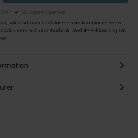
699 kr
365 dagars öppet köp
ilren, solcellsdriven bordslampa som kombinerar form
r både inom- och utomhusbruk. Med IP44-klassning tål
mer
ormation
turer