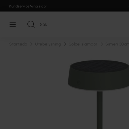
Kundservice
Mina sidor
Startsida
Utebelysning
Solcellslampor
Simeri 30c