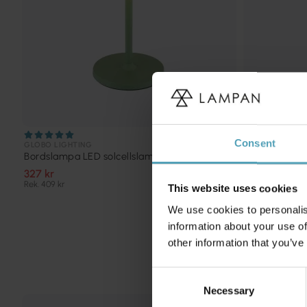
Consent
GLOBO LIGHTING
EGLO
Bordslampa LED solcellslampa
Roccanova 30
327 kr
575 kr
Rek. 409 kr
Rek. 719 kr
This website uses cookies
We use cookies to personalis
information about your use of
other information that you’ve
Consent
Necessary
Selection