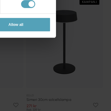
KAMPANJ
KAMPANJ
Allow all
EGLO
Simeri 30cm solcellslampa
271 kr
Rek. 339 kr