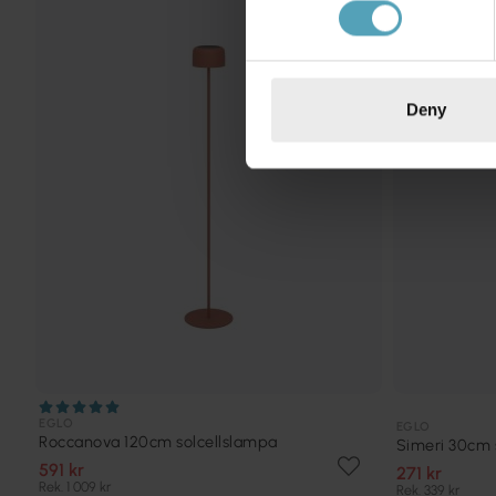
PRISMATCH
Deny
EGLO
EGLO
Roccanova 120cm solcellslampa
Simeri 30cm 
591 kr
271 kr
Rek. 1 009 kr
Rek. 339 kr