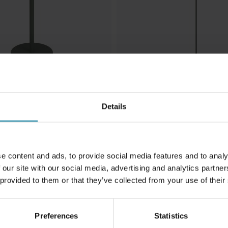
Details
EGLO
Roccanova 120cm solcellslampa
cm solcellslampa
591 kr
Rek. 1 009 kr
e content and ads, to provide social media features and to analy
 our site with our social media, advertising and analytics partn
 provided to them or that they’ve collected from your use of their
Andra köpte även
Preferences
Statistics