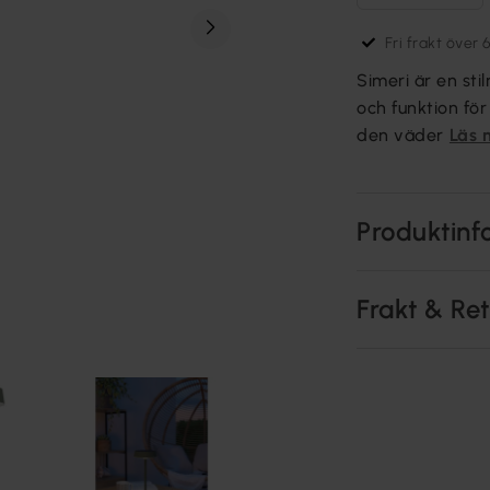
Fri frakt över 
Simeri är en st
och funktion fö
den väder
Läs 
Produktinf
Frakt & Re