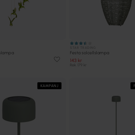
STAR TRADING
llslampa
Festa solcellslampa
143 kr
Rek. 179 kr
KAMPANJ