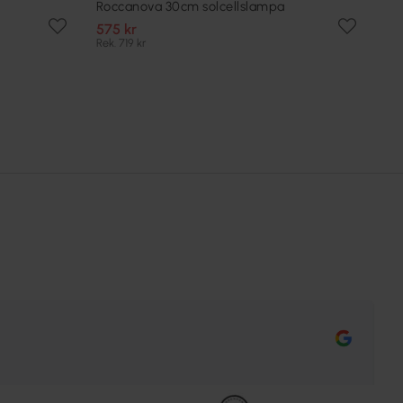
Roccanova 30cm solcellslampa
575 kr
Rek. 719 kr