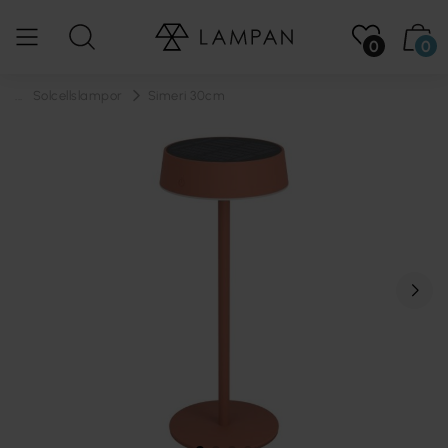
0
0
...
Solcellslampor
Simeri 30cm