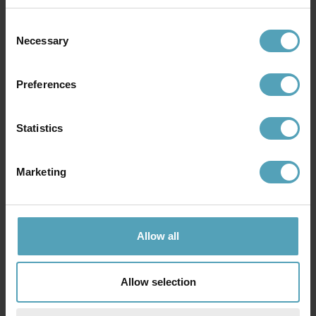
Consent
Necessary
Selection
EGLO
EGLO
Roccanova 30cm
Simeri 30cm solcellslampa
solcellslampa
271 kr
Preferences
575 kr
Rek. 339 kr
Rek. 719 kr
Statistics
KAMPANJ
KAMPANJ
Marketing
Allow all
Allow selection