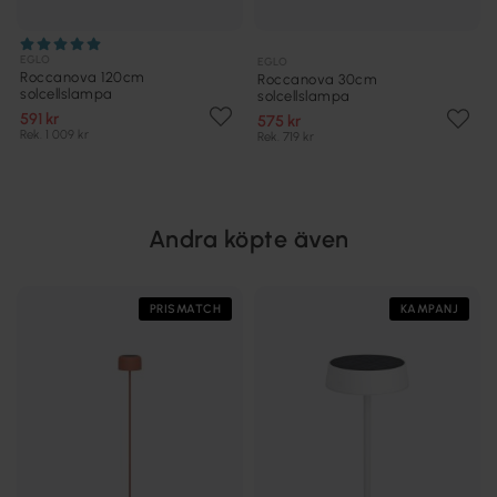
EGLO
EGLO
Roccanova 120cm
Roccanova 30cm
solcellslampa
solcellslampa
591 kr
575 kr
Rek. 1 009 kr
Rek. 719 kr
Andra köpte även
PRISMATCH
KAMPANJ