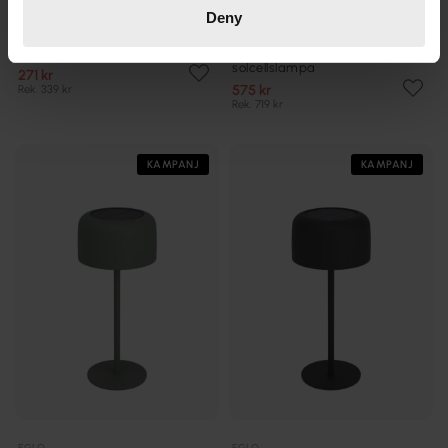
Deny
EGLO
EGLO
Simeri 30cm solcellslampa
Roccanova 30cm
solcellslampa
271 kr
575 kr
Rek. 339 kr
Rek. 719 kr
KAMPANJ
KAMPANJ
EGLO
EGLO