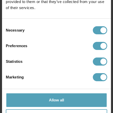
990 kr
599 kr
provided to them or that they’ve collected from your use
Rek. 1 119 kr
Rek. 1 639 kr
of their services.
Consent
Andra köpte även
Necessary
Selection
KAMPANJ
KAMPANJ
Preferences
Statistics
Marketing
Allow all