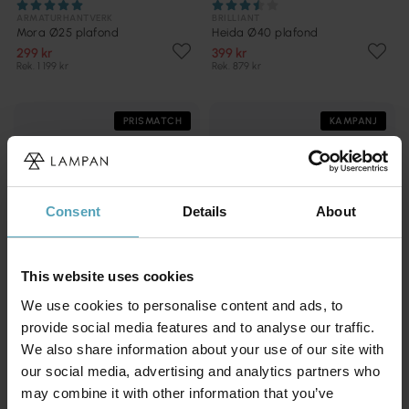
ARMATURHANTVERK
BRILLIANT
Mora Ø25 plafond
Heida Ø40 plafond
299 kr
399 kr
Rek. 1 199 kr
Rek. 879 kr
PRISMATCH
KAMPANJ
Consent
Details
About
This website uses cookies
We use cookies to personalise content and ads, to
provide social media features and to analyse our traffic.
We also share information about your use of our site with
our social media, advertising and analytics partners who
LUCIDE
LUCIDE
may combine it with other information that you’ve
Corina Ø40 plafond
Sharan Ø38 plafond