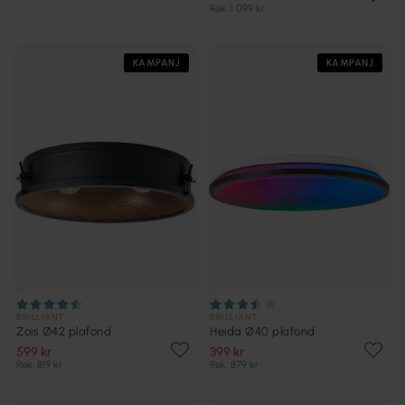
Rek. 1 099 kr
KAMPANJ
KAMPANJ
BRILLIANT
BRILLIANT
Zois Ø42 plafond
Heida Ø40 plafond
599 kr
399 kr
Rek. 819 kr
Rek. 879 kr