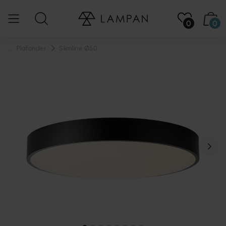
0
0
...
Plafonder
Slimline Ø50