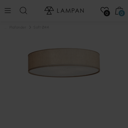
0
0
...
Plafonder
Soft Ø44