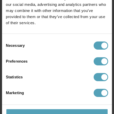
our social media, advertising and analytics partners who
may combine it with other information that you’ve
provided to them or that they’ve collected from your use
of their services.
BELID
BELID
Bullo Ø27 plafond
Bullo Ø27 plafond
Consent
1 479 kr
1 341 kr
Necessary
Selection
Rek. 1 849 kr
Rek. 1 849 kr
Preferences
PRISMATCH
PRISMATCH
Statistics
Marketing