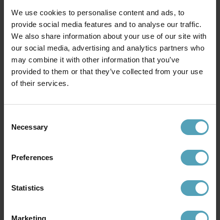
We use cookies to personalise content and ads, to
provide social media features and to analyse our traffic.
We also share information about your use of our site with
our social media, advertising and analytics partners who
may combine it with other information that you’ve
BELID
BELID
provided to them or that they’ve collected from your use
Bullo Ø27 plafond
Bullo Ø27 plafond
of their services.
1 479 kr
1 341 kr
Rek. 1 849 kr
Rek. 1 849 kr
Consent
PRISMATCH
PRISMATCH
Necessary
Selection
Preferences
Statistics
Marketing