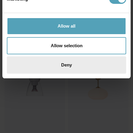
BELID
BELID
Allow all
Soft Ø50 plafond
Bullo Ø27 plafond
1 872 kr
1 490 kr
Rek. 2 699 kr
Rek. 1 849 kr
Allow selection
PRISMATCH
PRISMATCH
Deny