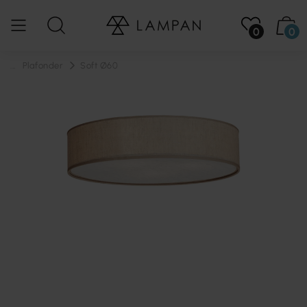
0
0
...
Plafonder
Soft Ø60