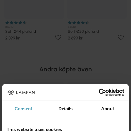
BELID
BELID
Soft Ø44 plafond
Soft Ø50 plafond
2 399 kr
2 699 kr
Andra köpte även
PRISMATCH
PRISMATCH
Consent
Details
About
This website uses cookies