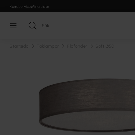
Kundservice
Mina sidor
Startsida
Taklampor
Plafonder
Soft Ø50