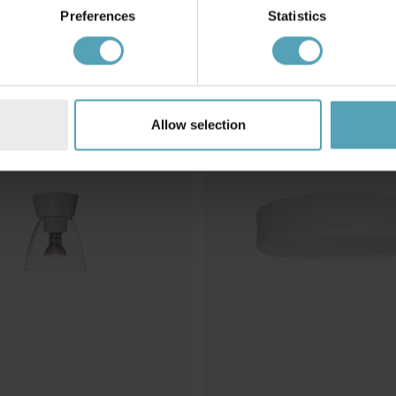
Preferences
Statistics
BELID
afond
Soft Ø50 plafond
1 872 kr
Rek. 2 699 kr
Allow selection
PRISMATCH