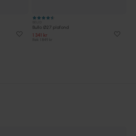
BELID
Bullo Ø27 plafond
1 341 kr
Rek. 1 849 kr