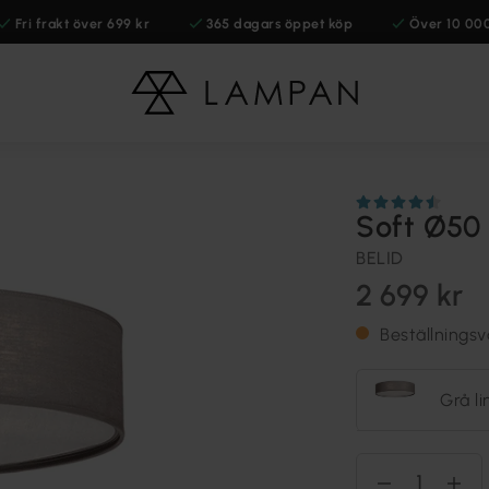
Fri frakt över 699 kr
365 dagars öppet köp
Över 10 00
Soft Ø50
BELID
2 699 kr
Beställnings
Grå l