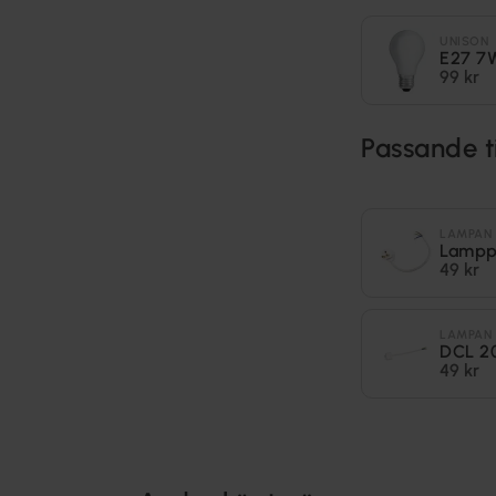
UNISON
E27 7
99 kr
Passande t
LAMPAN
Lampp
49 kr
LAMPAN
DCL 2
49 kr