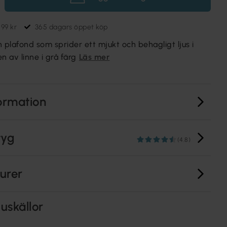
699 kr
365 dagars öppet köp
en plafond som sprider ett mjukt och behagligt ljus i
 av linne i grå färg
Läs mer
ormation
tyg
(4.8)
turer
uskällor