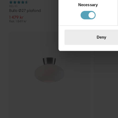
Necessary
Selection
BELID
BELID
Bullo Ø27 plafond
Bullo Ø27 pl
1 479 kr
1 341 kr
Rek. 1 849 kr
Rek. 1 849 kr
Deny
PRISMATCH