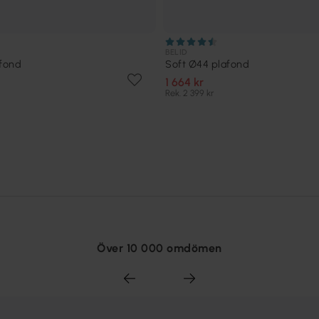
BELID
afond
Soft Ø44 plafond
1 664 kr
Rek. 2 399 kr
Över 10 000 omdömen