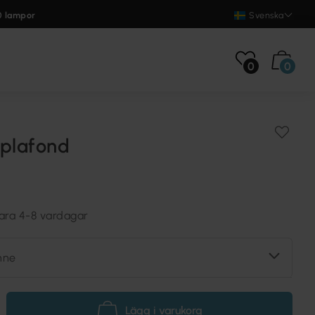
0 lampor
Svenska
0
0
 plafond
vara 4-8 vardagar
inne
Lägg i varukorg