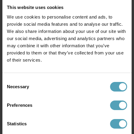
This website uses cookies
We use cookies to personalise content and ads, to
provide social media features and to analyse our traffic.
We also share information about your use of our site with
our social media, advertising and analytics partners who
may combine it with other information that you’ve
LEITMOTIV
LEITMOTIV
provided to them or that they’ve collected from your use
Bonnet 40cm bordslampa
Rico 43cm bordslampa
of their services.
549 kr
999 kr
Rek. 779 kr
Rek. 1 339 kr
Consent
Necessary
Selection
Andra köpte även
Preferences
KAMPANJ
KAMPANJ
Statistics