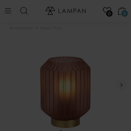
0
0
...
Bordslampor
Sueno 17cm