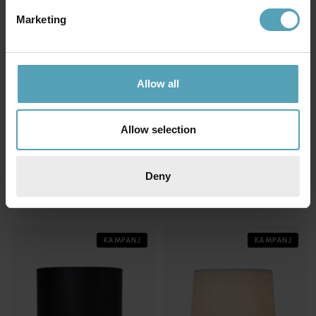
Marketing
Allow all
Allow selection
LUCIDE
LUCIDE
Ramzi 26cm bordslampa
Extravaganza Frizzle 32cm
bordslampa
Deny
231 kr
487 kr
Rek. 289 kr
Rek. 609 kr
KAMPANJ
KAMPANJ