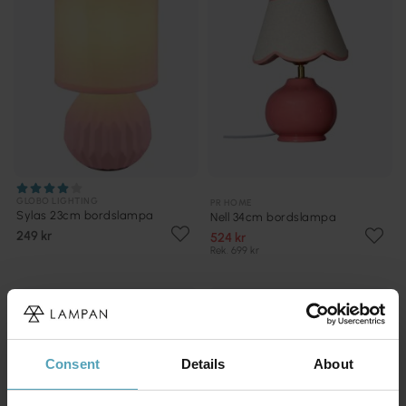
GLOBO LIGHTING
PR HOME
Sylas 23cm bordslampa
Nell 34cm bordslampa
249 kr
524 kr
Rek. 699 kr
PRISMATCH
PRISMATCH
Consent
Details
About