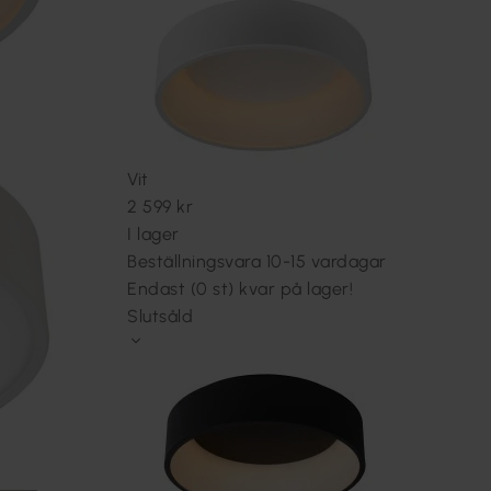
Vit
2 599 kr
I lager
Beställningsvara 10-15 vardagar
Endast (0 st) kvar på lager!
Slutsåld