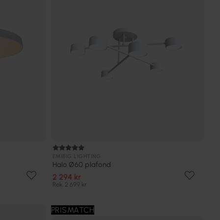
EMIBIG LIGHTING
Halo Ø60 plafond
2 294 kr
Rek. 2 699 kr
PRISMATCH