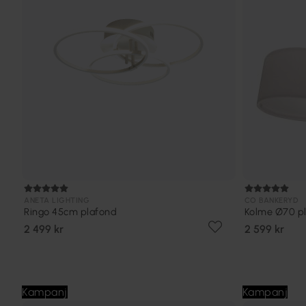
ANETA LIGHTING
CO BANKERYD
Ringo 45cm plafond
Kolme Ø70 p
2 499 kr
2 599 kr
Kampanj
Kampanj