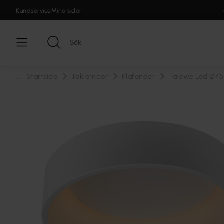
Kundservice
Mina sidor
...
Startsida
Taklampor
Plafonder
Talowe Led Ø45