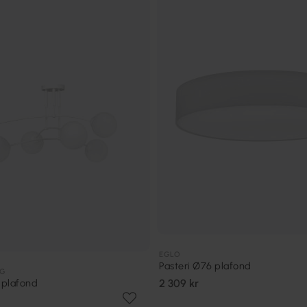
EGLO
Pasteri Ø76 plafond
NG
 plafond
2 309 kr