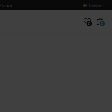
0 lampor
Svenska
0
0