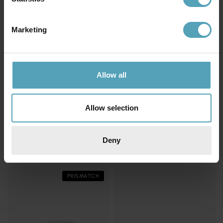
Marketing
Allow all
Allow selection
ARMATURHANTVERK
ARMATURHANTVERK
Marstrand 36cm
Marstrand 22cm
badrumslampa
badrumslampa
1 599 kr
1 059 kr
Deny
PRISMATCH