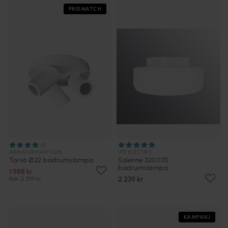
PRISMATCH
ARMATURHANTVERK
IFÖ ELECTRIC
Torsö Ø22 badrumslampa
Solenne 320/170
badrumslampa
1 988 kr
2 239 kr
Rek. 2 339 kr
KAMPANJ