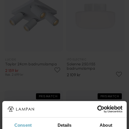
LUCIDE
IFÖ ELECTRIC
Taylor 24cm badrumslampa
Solenne 250/155
badrumslampa
2 159 kr
2 109 kr
Rek. 2 699 kr
PRISMATCH
PRISMATCH
Consent
Details
About