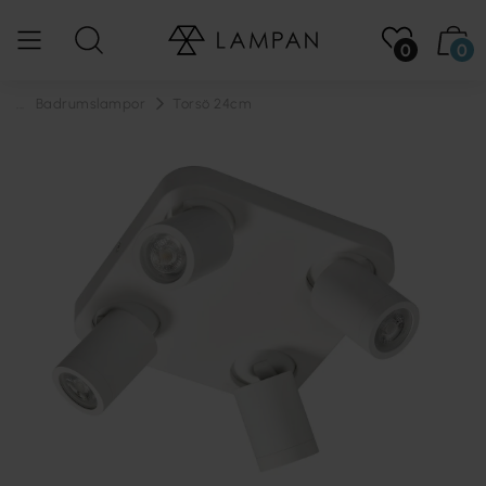
0
0
...
Badrumslampor
Torsö 24cm