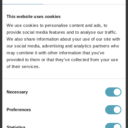
This website uses cookies
We use cookies to personalise content and ads, to
provide social media features and to analyse our traffic.
We also share information about your use of our site with
our social media, advertising and analytics partners who
IFÖ ELECTRIC
IFÖ ELECTRIC
may combine it with other information that you’ve
Ohm Wall 140/205
Ohm Wall 140/205
badrumslampa
badrumslampa
provided to them or that they’ve collected from your use
3 266 kr
2 977 kr
of their services.
Rek. 4 429 kr
Rek. 4 049 kr
Consent
Necessary
Andra köpte även
Selection
Preferences
Statistics