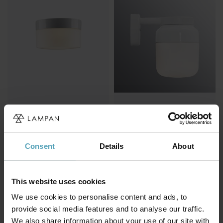
IFÖ ELECTRIC
IFÖ ELECTRIC
Opus 200/135 badrumslampa
Ohm Wall 140/205
badrumslampa
1 195 kr
Consent
Details
About
2 977 kr
Rek. 1 649 kr
Rek. 4 049 kr
This website uses cookies
PRISMATCH
PRISMATCH
We use cookies to personalise content and ads, to
provide social media features and to analyse our traffic.
We also share information about your use of our site with