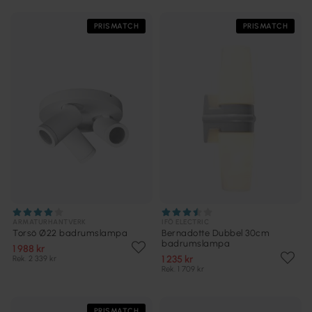
PRISMATCH
PRISMATCH
ARMATURHANTVERK
IFÖ ELECTRIC
Torsö Ø22 badrumslampa
Bernadotte Dubbel 30cm
badrumslampa
1 988 kr
1 235 kr
Rek. 2 339 kr
Rek. 1 709 kr
PRISMATCH