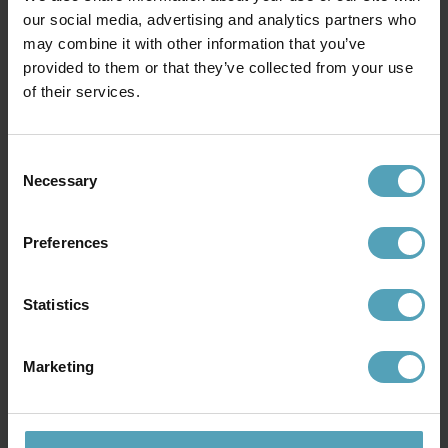
our social media, advertising and analytics partners who
may combine it with other information that you’ve
provided to them or that they’ve collected from your use
of their services.
Consent
Necessary
Selection
IFÖ ELECTRIC
IFÖ ELECTRIC
Ohm 140/115 badrumslampa
Ohm 140/170 badrumslampa
1 461 kr
Preferences
1 461 kr
Rek. 1 519 kr
Rek. 1 519 kr
Statistics
Andra köpte även
Marketing
KAMPANJ
KAMPANJ