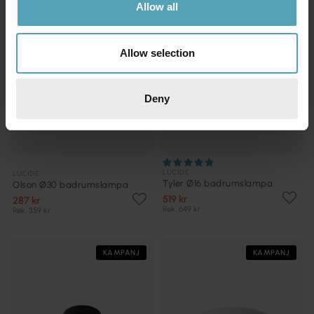
Allow all
Allow selection
Deny
LUCIDE
LUCIDE
Tyler Ø16 badrumslampa
Olson Ø30 badrumslampa
519 kr
287 kr
Rek. 649 kr
Rek. 359 kr
KAMPANJ
KAMPANJ