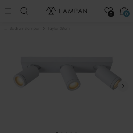
0
0
...
Badrumslampor
Taylor 38cm