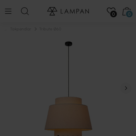
0
0
...
Takpendlar
Tribute Ø60