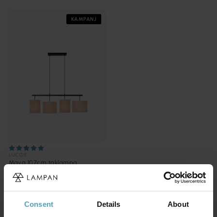
KAMPANJ
LUCIDE
Maya 107cm taklampa
1 495 kr
Rek. 1 869 kr
Consent
Details
About