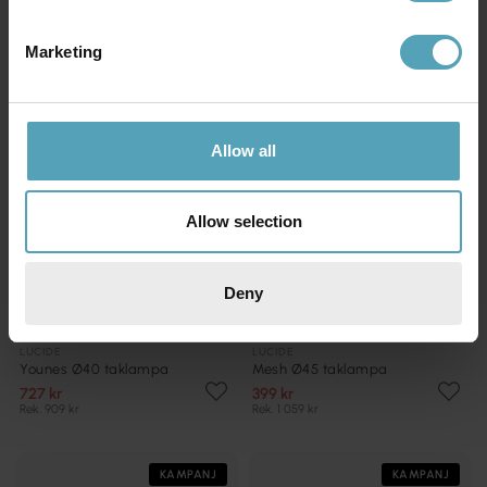
KAMPANJ
KAMPANJ
Marketing
Allow all
Allow selection
Deny
LUCIDE
LUCIDE
Younes Ø40 taklampa
Mesh Ø45 taklampa
727 kr
399 kr
Rek. 909 kr
Rek. 1 059 kr
KAMPANJ
KAMPANJ