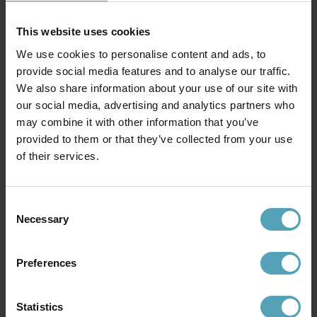
Andra köpte även
This website uses cookies
We use cookies to personalise content and ads, to
KAMPANJ
KAMPANJ
provide social media features and to analyse our traffic.
We also share information about your use of our site with
our social media, advertising and analytics partners who
may combine it with other information that you’ve
provided to them or that they’ve collected from your use
of their services.
Consent
Necessary
Selection
LUCIDE
LUCIDE
Preferences
Goosy Soft Ø50 taklampa
Extravaganza Chimp Ø18
taklampa
703 kr
479 kr
Rek. 879 kr
Rek. 599 kr
Statistics